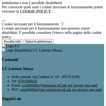
piattaforma e non è possibile disabilitarli.
Per conoscere quali sono i cookie necessari al funzionamento potete
visionare la
COOKIE POLICY
.
Cookie necessari per il funzionamento
I cookie necessari per il funzionamento non possono essere
disabilitati. È possibile consultare l'elenco nella pagina della cookie
policy.
Accetta tutti
Salva le preferenze
I.T. Lorenzo Mossa
Contatti
I.T. Lorenzo Mossa
Sede centrale via Carboni n° 10 - 09170 (OR)
Tel:
0783360024
Email:
oris00600q@istruzione.it
Link per inviare una mail
PEC:
oris00600q@pec.istruzione.it
Link per inviare una mail
Seguici su