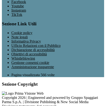
Facebook
Youtube
Instagram
TikTok
Sezione Link Utili
Cookie policy
Note legali
Informativa Privacy
Ufficio Relazioni con il Pubblico
Dichiarazione di accessibilità
Obiettivi di accessibilità
Whistleblowing
Gestione consensi cookie
Amministrazione trasparente
Pagina visualizzata
566
volte
Sezione Copyright
Copyright 2026 | Engineered and powered by Gruppo Spaggiari
Parma S.p.A. | Divisione Publishing & New Social Media