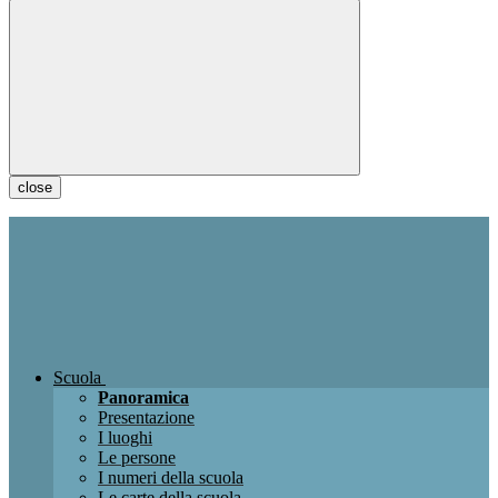
close
Scuola
Panoramica
Presentazione
I luoghi
Le persone
I numeri della scuola
Le carte della scuola