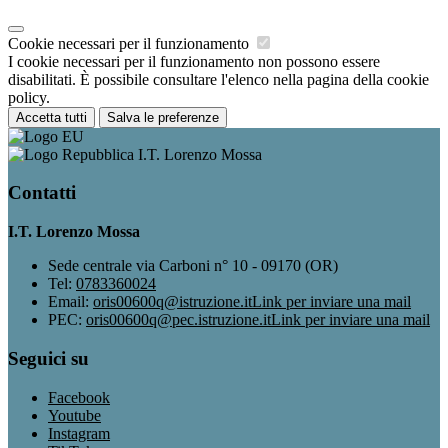
Cookie necessari per il funzionamento
I cookie necessari per il funzionamento non possono essere
disabilitati. È possibile consultare l'elenco nella pagina della cookie
policy.
Accetta tutti
Salva le preferenze
I.T. Lorenzo Mossa
Contatti
I.T. Lorenzo Mossa
Sede centrale via Carboni n° 10 - 09170 (OR)
Tel:
0783360024
Email:
oris00600q@istruzione.it
Link per inviare una mail
PEC:
oris00600q@pec.istruzione.it
Link per inviare una mail
Seguici su
Facebook
Youtube
Instagram