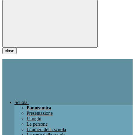
close
Scuola
Panoramica
Presentazione
I luoghi
Le persone
I numeri della scuola
Le carte della scuola