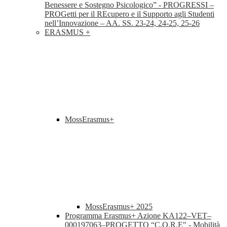
Benessere e Sostegno Psicologico” - PROGRESSI –
PROGetti per il REcupero e il Supporto agli Studenti
nell’Innovazione – AA. SS. 23-24, 24-25, 25-26
ERASMUS +
MossErasmus+
MossErasmus+ 2025
Programma Erasmus+ Azione KA122–VET–
000197063–PROGETTO “C.O.R.E" - Mobilità