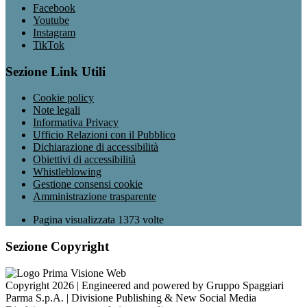
Facebook
Youtube
Instagram
TikTok
Sezione Link Utili
Cookie policy
Note legali
Informativa Privacy
Ufficio Relazioni con il Pubblico
Dichiarazione di accessibilità
Obiettivi di accessibilità
Whistleblowing
Gestione consensi cookie
Amministrazione trasparente
Pagina visualizzata
1373
volte
Sezione Copyright
Copyright 2026 | Engineered and powered by Gruppo Spaggiari
Parma S.p.A. | Divisione Publishing & New Social Media