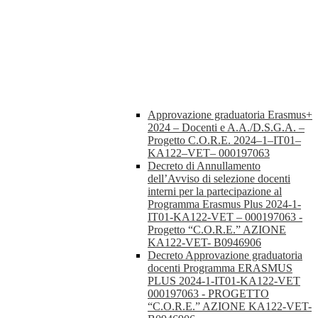
Approvazione graduatoria Erasmus+
2024 – Docenti e A.A./D.S.G.A. –
Progetto C.O.R.E. 2024–1–IT01–
KA122–VET– 000197063
Decreto di Annullamento
dell’Avviso di selezione docenti
interni per la partecipazione al
Programma Erasmus Plus 2024-1-
IT01-KA122-VET – 000197063 -
Progetto “C.O.R.E.” AZIONE
KA122-VET- B0946906
Decreto Approvazione graduatoria
docenti Programma ERASMUS
PLUS 2024-1-IT01-KA122-VET
000197063 - PROGETTO
“C.O.R.E.” AZIONE KA122-VET-