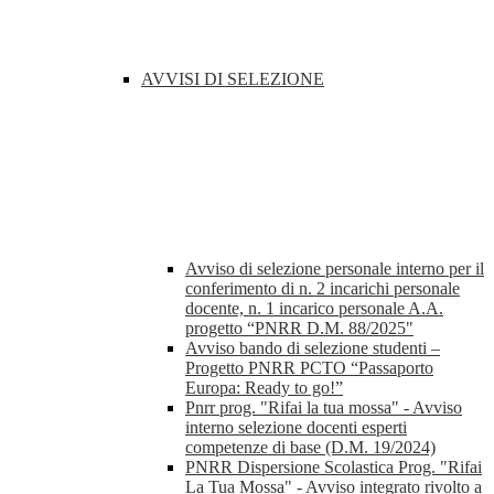
AVVISI DI SELEZIONE
Avviso di selezione personale interno per il
conferimento di n. 2 incarichi personale
docente, n. 1 incarico personale A.A.
progetto “PNRR D.M. 88/2025"
Avviso bando di selezione studenti –
Progetto PNRR PCTO “Passaporto
Europa: Ready to go!”
Pnrr prog. "Rifai la tua mossa" - Avviso
interno selezione docenti esperti
competenze di base (D.M. 19/2024)
PNRR Dispersione Scolastica Prog. "Rifai
La Tua Mossa" - Avviso integrato rivolto a