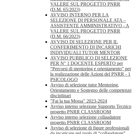
VALERE SUL PROGETTO PNRR
(D.M. 65/2023)
AVVISO INTERNO PER LA
SELEZIONE DI PERSONALE ATA –
ASSISTENTE AMMINISTRATIVO - A
VALERE SUL PROGETTO PNRR
(D.M. 66/2023)
AVVISO DI SELEZIONE PER IL
CONFERIMENTO DI INCARICHI
INDIVIDUALI TUTOR MENTOR
AVVISO PUBBLICO DI SELEZIONE
PER N° 1 DOCENTE ESPERTO per
“Percorsi di mentoring e orientamento” per
la realizzazione delle Azioni del PNRR - 1
PSICOLOGO
Avviso di selezione tutor Mentoring,
Orientamento e Sostegno delle competenze
disciplinari
"Fai la tua Mossa" 2023-2024
Avviso interno selezione Supporto Tecnico
progetto PNRR CLASSROOM
Avviso interno selezione collaudatore
progetto PNRR CLASSROOM
Avviso di selezione di figure professionali
da incaricare nel ruolo di “collaudatore”