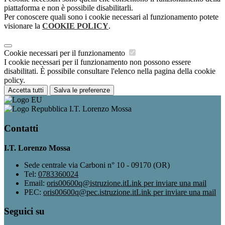
piattaforma e non è possibile disabilitarli.
Per conoscere quali sono i cookie necessari al funzionamento potete
visionare la
COOKIE POLICY
.
Cookie necessari per il funzionamento
I cookie necessari per il funzionamento non possono essere
disabilitati. È possibile consultare l'elenco nella pagina della cookie
policy.
Accetta tutti
Salva le preferenze
I.T. Lorenzo Mossa
Contatti
I.T. Lorenzo Mossa
Sede centrale via Carboni n° 10 - 09170 (OR)
Tel:
0783360024
Email:
oris00600q@istruzione.it
Link per inviare una mail
PEC:
oris00600q@pec.istruzione.it
Link per inviare una mail
Seguici su