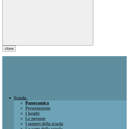
close
Scuola
Panoramica
Presentazione
I luoghi
Le persone
I numeri della scuola
Le carte della scuola