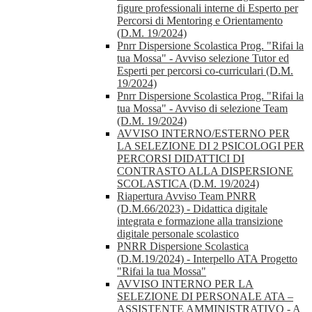
figure professionali interne di Esperto per
Percorsi di Mentoring e Orientamento
(D.M. 19/2024)
Pnrr Dispersione Scolastica Prog. "Rifai la
tua Mossa" - Avviso selezione Tutor ed
Esperti per percorsi co-curriculari (D.M.
19/2024)
Pnrr Dispersione Scolastica Prog. "Rifai la
tua Mossa" - Avviso di selezione Team
(D.M. 19/2024)
AVVISO INTERNO/ESTERNO PER
LA SELEZIONE DI 2 PSICOLOGI PER
PERCORSI DIDATTICI DI
CONTRASTO ALLA DISPERSIONE
SCOLASTICA (D.M. 19/2024)
Riapertura Avviso Team PNRR
(D.M.66/2023) - Didattica digitale
integrata e formazione alla transizione
digitale personale scolastico
PNRR Dispersione Scolastica
(D.M.19/2024) - Interpello ATA Progetto
"Rifai la tua Mossa"
AVVISO INTERNO PER LA
SELEZIONE DI PERSONALE ATA –
ASSISTENTE AMMINISTRATIVO - A