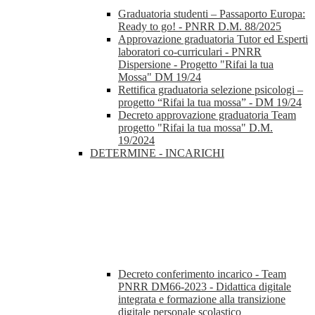
Graduatoria studenti – Passaporto Europa:
Ready to go! - PNRR D.M. 88/2025
Approvazione graduatoria Tutor ed Esperti
laboratori co-curriculari - PNRR
Dispersione - Progetto "Rifai la tua
Mossa" DM 19/24
Rettifica graduatoria selezione psicologi –
progetto “Rifai la tua mossa” - DM 19/24
Decreto approvazione graduatoria Team
progetto "Rifai la tua mossa" D.M.
19/2024
DETERMINE - INCARICHI
Decreto conferimento incarico - Team
PNRR DM66-2023 - Didattica digitale
integrata e formazione alla transizione
digitale personale scolastico