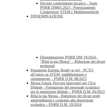
Decreto conferimento incarico - Team
PNRR DM65-2023 - Potenziamento
Competenze STEM e Multilinguistiche
DISSEMINAZIONE
Disseminazione PNRR DM 19/2024 -
"Rifai la tua Mossa" – Riduzione dei divari
territoriali
Passaporto Europa: Ready to go! - PCTO
all’estero su STEM, multilinguismo e
orientamento – PNRR D.M. 88/2025
Mossa Futura: Percorsi Innovativi per l’Era
Digitale - Formazione del personale scolastico
per la transizione digitale – PNRR D.M. 66/2023
Rifai la tua Mossa - Riduzione dei divari negli
apprendimenti e contrasto alla dispersione
scolastica – PNRR D.M. 19/2024