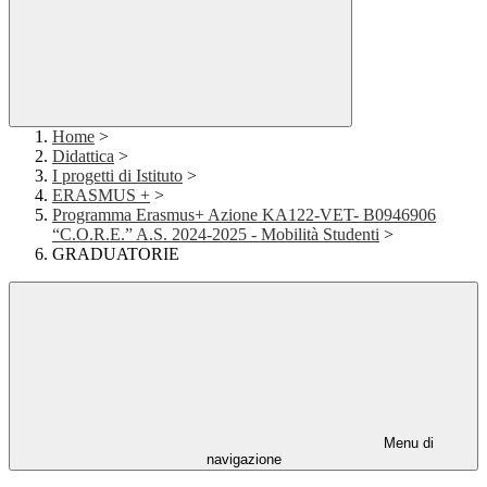
Home
>
Didattica
>
I progetti di Istituto
>
ERASMUS +
>
Programma Erasmus+ Azione KA122-VET- B0946906
“C.O.R.E.” A.S. 2024-2025 - Mobilità Studenti
>
GRADUATORIE
Menu di
navigazione