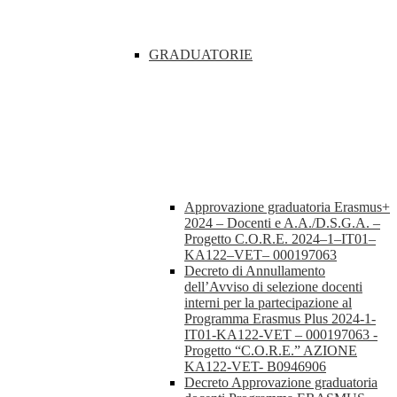
GRADUATORIE
Approvazione graduatoria Erasmus+
2024 – Docenti e A.A./D.S.G.A. –
Progetto C.O.R.E. 2024–1–IT01–
KA122–VET– 000197063
Decreto di Annullamento
dell’Avviso di selezione docenti
interni per la partecipazione al
Programma Erasmus Plus 2024-1-
IT01-KA122-VET – 000197063 -
Progetto “C.O.R.E.” AZIONE
KA122-VET- B0946906
Decreto Approvazione graduatoria