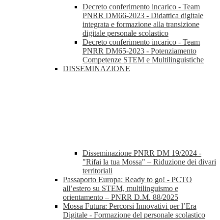
Decreto conferimento incarico - Team
PNRR DM66-2023 - Didattica digitale
integrata e formazione alla transizione
digitale personale scolastico
Decreto conferimento incarico - Team
PNRR DM65-2023 - Potenziamento
Competenze STEM e Multilinguistiche
DISSEMINAZIONE
Disseminazione PNRR DM 19/2024 -
"Rifai la tua Mossa" – Riduzione dei divari
territoriali
Passaporto Europa: Ready to go! - PCTO
all’estero su STEM, multilinguismo e
orientamento – PNRR D.M. 88/2025
Mossa Futura: Percorsi Innovativi per l’Era
Digitale - Formazione del personale scolastico