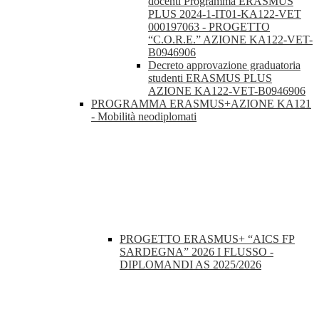
docenti Programma ERASMUS
PLUS 2024-1-IT01-KA122-VET
000197063 - PROGETTO
“C.O.R.E.” AZIONE KA122-VET-
B0946906
Decreto approvazione graduatoria
studenti ERASMUS PLUS
AZIONE KA122-VET-B0946906
PROGRAMMA ERASMUS+AZIONE KA121
- Mobilità neodiplomati
PROGETTO ERASMUS+ “AICS FP
SARDEGNA” 2026 I FLUSSO -
DIPLOMANDI AS 2025/2026