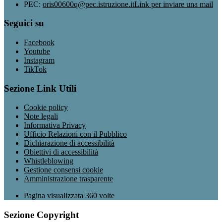
PEC:
oris00600q@pec.istruzione.it
Link per inviare una mail
Seguici su
Facebook
Youtube
Instagram
TikTok
Sezione Link Utili
Cookie policy
Note legali
Informativa Privacy
Ufficio Relazioni con il Pubblico
Dichiarazione di accessibilità
Obiettivi di accessibilità
Whistleblowing
Gestione consensi cookie
Amministrazione trasparente
Pagina visualizzata
360
volte
Sezione Copyright