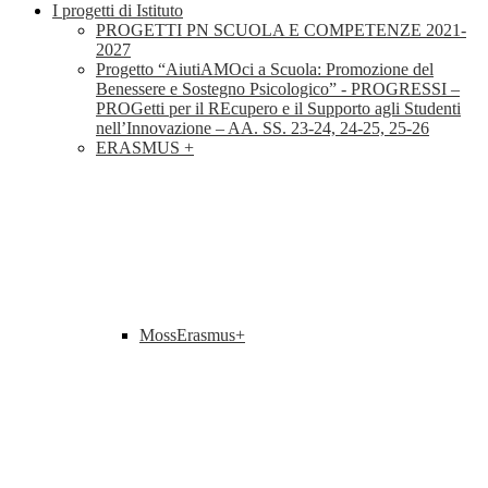
I progetti di Istituto
PROGETTI PN SCUOLA E COMPETENZE 2021-
2027
Progetto “AiutiAMOci a Scuola: Promozione del
Benessere e Sostegno Psicologico” - PROGRESSI –
PROGetti per il REcupero e il Supporto agli Studenti
nell’Innovazione – AA. SS. 23-24, 24-25, 25-26
ERASMUS +
MossErasmus+