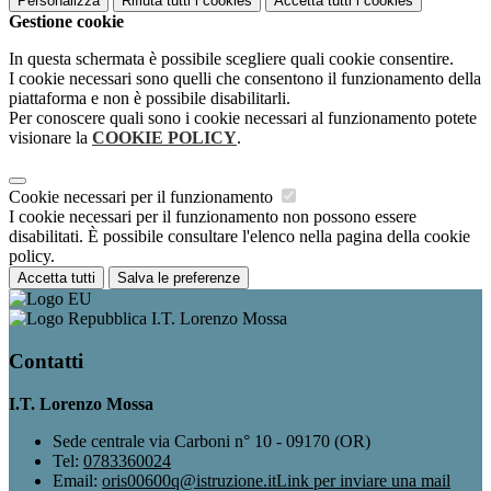
Personalizza
Rifiuta tutti
i cookies
Accetta tutti
i cookies
Gestione cookie
In questa schermata è possibile scegliere quali cookie consentire.
I cookie necessari sono quelli che consentono il funzionamento della
piattaforma e non è possibile disabilitarli.
Per conoscere quali sono i cookie necessari al funzionamento potete
visionare la
COOKIE POLICY
.
Cookie necessari per il funzionamento
I cookie necessari per il funzionamento non possono essere
disabilitati. È possibile consultare l'elenco nella pagina della cookie
policy.
Accetta tutti
Salva le preferenze
I.T. Lorenzo Mossa
Contatti
I.T. Lorenzo Mossa
Sede centrale via Carboni n° 10 - 09170 (OR)
Tel:
0783360024
Email:
oris00600q@istruzione.it
Link per inviare una mail