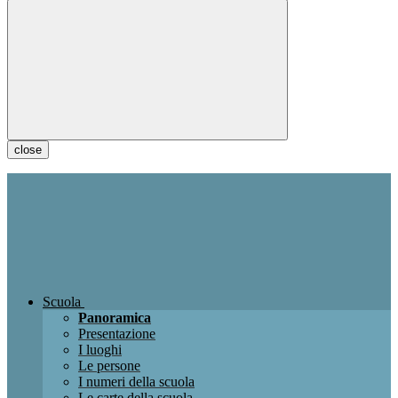
close
Scuola
Panoramica
Presentazione
I luoghi
Le persone
I numeri della scuola
Le carte della scuola