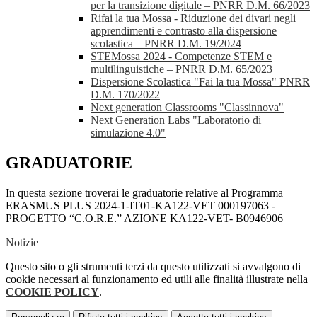
per la transizione digitale – PNRR D.M. 66/2023
Rifai la tua Mossa - Riduzione dei divari negli
apprendimenti e contrasto alla dispersione
scolastica – PNRR D.M. 19/2024
STEMossa 2024 - Competenze STEM e
multilinguistiche – PNRR D.M. 65/2023
Dispersione Scolastica "Fai la tua Mossa" PNRR
D.M. 170/2022
Next generation Classrooms "Classinnova"
Next Generation Labs "Laboratorio di
simulazione 4.0"
GRADUATORIE
In questa sezione troverai le graduatorie relative al Programma
ERASMUS PLUS 2024-1-IT01-KA122-VET 000197063 -
PROGETTO “C.O.R.E.” AZIONE KA122-VET- B0946906
Notizie
Questo sito o gli strumenti terzi da questo utilizzati si avvalgono di
cookie necessari al funzionamento ed utili alle finalità illustrate nella
COOKIE POLICY
.