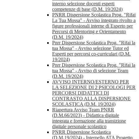
interno selezione docenti esperti
competenze di base (D.M. 19/2024)
PNRR Dispersione Scolastica Prog. "Rifai
La Tua Mossa" - Avviso integrato rivolto a
figure professionali interne di Esperto per
Percorsi di Mentoring e Orientamento
(D.M. 19/2024)
Pnrr Dispersione Scolastica Prog. "Rifai la
tua Mossa" - Avviso selezione Tutor ed
Esperti per percorsi co-curriculari (D.M.
19/2024)
Pnrr Dispersione Scolastica Prog. "Rifai la
tua Mossa" - Avviso di selezione Team
(D.M. 19/2024)
AVVISO INTERNO/ESTERNO PER
LA SELEZIONE DI 2 PSICOLOGI PER
PERCORSI DIDATTICI DI
CONTRASTO ALLA DISPERSIONE
SCOLASTICA (D.M. 19/2024)
Riapertura Avviso Team PNRR
(D.M.66/2023) - Didattica digitale
integrata e formazione alla transizione
digitale personale scolastico
PNRR Dispersione Scolastica
(D.M.19/2024) - Interpello ATA Progetto