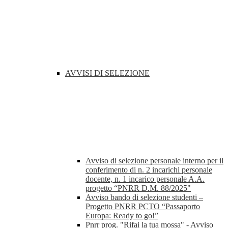
AVVISI DI SELEZIONE
Avviso di selezione personale interno per il
conferimento di n. 2 incarichi personale
docente, n. 1 incarico personale A.A.
progetto “PNRR D.M. 88/2025"
Avviso bando di selezione studenti –
Progetto PNRR PCTO “Passaporto
Europa: Ready to go!”
Pnrr prog. "Rifai la tua mossa" - Avviso