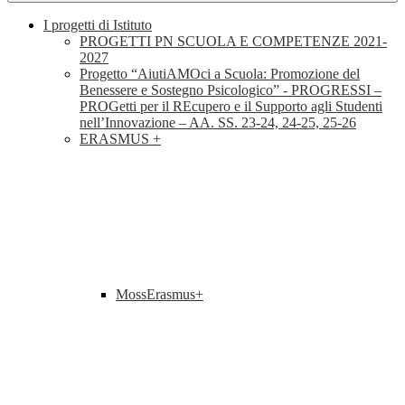
I progetti di Istituto
PROGETTI PN SCUOLA E COMPETENZE 2021-
2027
Progetto “AiutiAMOci a Scuola: Promozione del
Benessere e Sostegno Psicologico” - PROGRESSI –
PROGetti per il REcupero e il Supporto agli Studenti
nell’Innovazione – AA. SS. 23-24, 24-25, 25-26
ERASMUS +
MossErasmus+