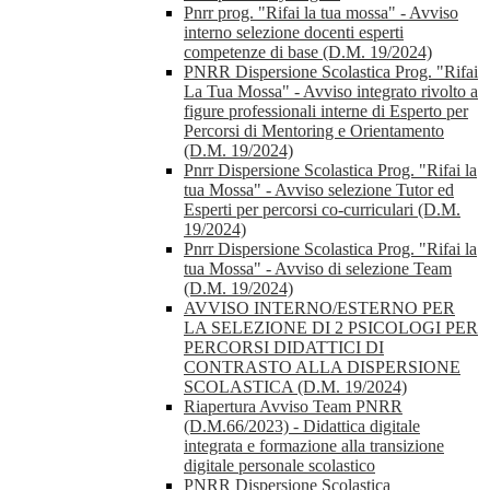
Pnrr prog. "Rifai la tua mossa" - Avviso
interno selezione docenti esperti
competenze di base (D.M. 19/2024)
PNRR Dispersione Scolastica Prog. "Rifai
La Tua Mossa" - Avviso integrato rivolto a
figure professionali interne di Esperto per
Percorsi di Mentoring e Orientamento
(D.M. 19/2024)
Pnrr Dispersione Scolastica Prog. "Rifai la
tua Mossa" - Avviso selezione Tutor ed
Esperti per percorsi co-curriculari (D.M.
19/2024)
Pnrr Dispersione Scolastica Prog. "Rifai la
tua Mossa" - Avviso di selezione Team
(D.M. 19/2024)
AVVISO INTERNO/ESTERNO PER
LA SELEZIONE DI 2 PSICOLOGI PER
PERCORSI DIDATTICI DI
CONTRASTO ALLA DISPERSIONE
SCOLASTICA (D.M. 19/2024)
Riapertura Avviso Team PNRR
(D.M.66/2023) - Didattica digitale
integrata e formazione alla transizione
digitale personale scolastico
PNRR Dispersione Scolastica