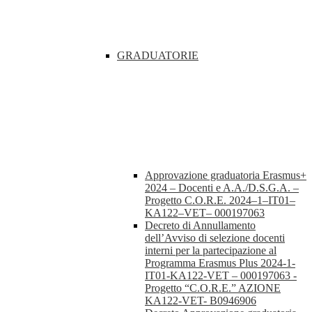
GRADUATORIE
Approvazione graduatoria Erasmus+
2024 – Docenti e A.A./D.S.G.A. –
Progetto C.O.R.E. 2024–1–IT01–
KA122–VET– 000197063
Decreto di Annullamento
dell’Avviso di selezione docenti
interni per la partecipazione al
Programma Erasmus Plus 2024-1-
IT01-KA122-VET – 000197063 -
Progetto “C.O.R.E.” AZIONE
KA122-VET- B0946906