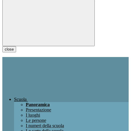
close
Scuola
Panoramica
Presentazione
I luoghi
Le persone
I numeri della scuola
Le carte della scuola