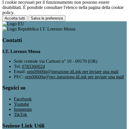
I cookie necessari per il funzionamento non possono essere
disabilitati. È possibile consultare l'elenco nella pagina della cookie
policy.
Accetta tutti
Salva le preferenze
I.T. Lorenzo Mossa
Contatti
I.T. Lorenzo Mossa
Sede centrale via Carboni n° 10 - 09170 (OR)
Tel:
0783360024
Email:
oris00600q@istruzione.it
Link per inviare una mail
PEC:
oris00600q@pec.istruzione.it
Link per inviare una mail
Seguici su
Facebook
Youtube
Instagram
TikTok
Sezione Link Utili