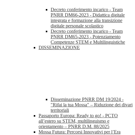
Decreto conferimento incarico - Team
PNRR DM66-2023 - Didattica digitale
integrata e formazione alla transizione
digitale personale scolastico
Decreto conferimento incarico - Team
PNRR DM65-2023 - Potenziamento
Competenze STEM e Multilinguistiche
DISSEMINAZIONE
Disseminazione PNRR DM 19/2024 -
"Rifai la tua Mossa" – Riduzione dei divari
territoriali
Passaporto Europa: Ready to go! - PCTO
all’estero su STEM, multilinguismo e
orientamento – PNRR D.M. 88/2025
Mossa Futura: Percorsi Innovativi per l’Era