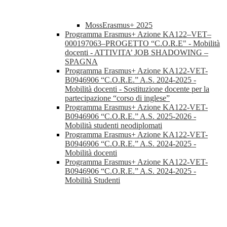
MossErasmus+ 2025
Programma Erasmus+ Azione KA122–VET–
000197063–PROGETTO “C.O.R.E" - Mobilità
docenti - ATTIVITA’ JOB SHADOWING –
SPAGNA
Programma Erasmus+ Azione KA122-VET-
B0946906 “C.O.R.E.” A.S. 2024-2025 -
Mobilità docenti - Sostituzione docente per la
partecipazione “corso di inglese”
Programma Erasmus+ Azione KA122-VET-
B0946906 “C.O.R.E.” A.S. 2025-2026 -
Mobilità studenti neodiplomati
Programma Erasmus+ Azione KA122-VET-
B0946906 “C.O.R.E.” A.S. 2024-2025 -
Mobilità docenti
Programma Erasmus+ Azione KA122-VET-
B0946906 “C.O.R.E.” A.S. 2024-2025 -
Mobilità Studenti