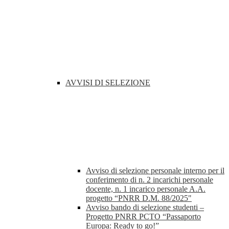
AVVISI DI SELEZIONE
Avviso di selezione personale interno per il
conferimento di n. 2 incarichi personale
docente, n. 1 incarico personale A.A.
progetto “PNRR D.M. 88/2025"
Avviso bando di selezione studenti –
Progetto PNRR PCTO “Passaporto
Europa: Ready to go!”