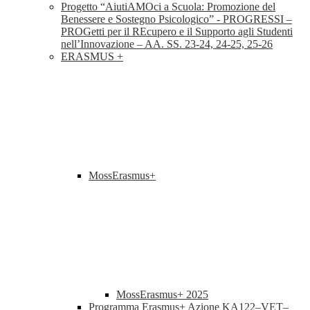
Progetto “AiutiAMOci a Scuola: Promozione del
Benessere e Sostegno Psicologico” - PROGRESSI –
PROGetti per il REcupero e il Supporto agli Studenti
nell’Innovazione – AA. SS. 23-24, 24-25, 25-26
ERASMUS +
MossErasmus+
MossErasmus+ 2025
Programma Erasmus+ Azione KA122–VET–