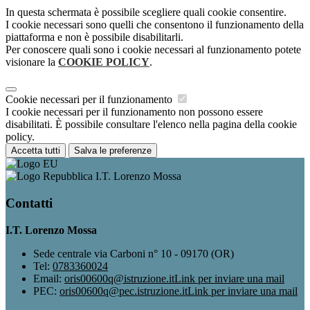
In questa schermata è possibile scegliere quali cookie consentire.
I cookie necessari sono quelli che consentono il funzionamento della
piattaforma e non è possibile disabilitarli.
Per conoscere quali sono i cookie necessari al funzionamento potete
visionare la
COOKIE POLICY
.
Cookie necessari per il funzionamento
I cookie necessari per il funzionamento non possono essere
disabilitati. È possibile consultare l'elenco nella pagina della cookie
policy.
Accetta tutti
Salva le preferenze
I.T. Lorenzo Mossa
Contatti
I.T. Lorenzo Mossa
Sede centrale via Carboni n° 10 - 09170 (OR)
Tel:
0783360024
Email:
oris00600q@istruzione.it
Link per inviare una mail
PEC:
oris00600q@pec.istruzione.it
Link per inviare una mail