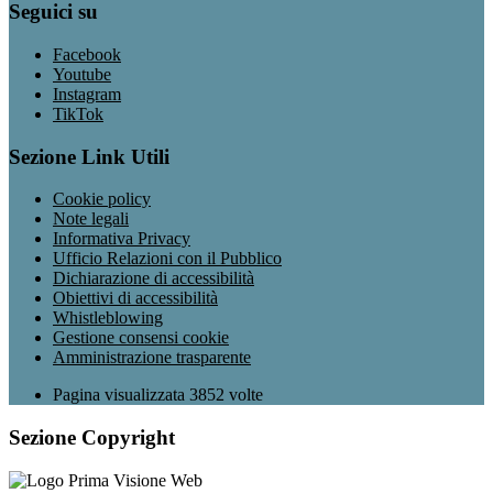
Seguici su
Facebook
Youtube
Instagram
TikTok
Sezione Link Utili
Cookie policy
Note legali
Informativa Privacy
Ufficio Relazioni con il Pubblico
Dichiarazione di accessibilità
Obiettivi di accessibilità
Whistleblowing
Gestione consensi cookie
Amministrazione trasparente
Pagina visualizzata
3852
volte
Sezione Copyright