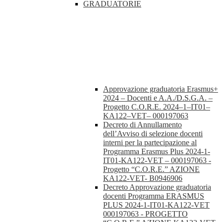
GRADUATORIE
Approvazione graduatoria Erasmus+
2024 – Docenti e A.A./D.S.G.A. –
Progetto C.O.R.E. 2024–1–IT01–
KA122–VET– 000197063
Decreto di Annullamento
dell’Avviso di selezione docenti
interni per la partecipazione al
Programma Erasmus Plus 2024-1-
IT01-KA122-VET – 000197063 -
Progetto “C.O.R.E.” AZIONE
KA122-VET- B0946906
Decreto Approvazione graduatoria
docenti Programma ERASMUS
PLUS 2024-1-IT01-KA122-VET
000197063 - PROGETTO