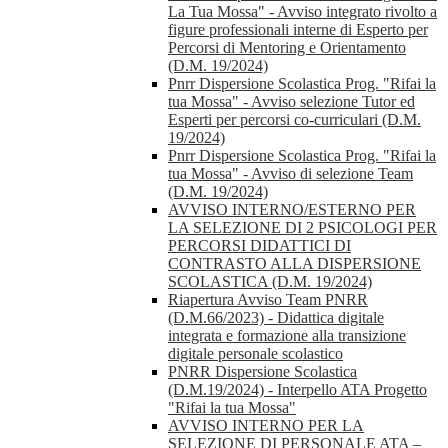
La Tua Mossa" - Avviso integrato rivolto a
figure professionali interne di Esperto per
Percorsi di Mentoring e Orientamento
(D.M. 19/2024)
Pnrr Dispersione Scolastica Prog. "Rifai la
tua Mossa" - Avviso selezione Tutor ed
Esperti per percorsi co-curriculari (D.M.
19/2024)
Pnrr Dispersione Scolastica Prog. "Rifai la
tua Mossa" - Avviso di selezione Team
(D.M. 19/2024)
AVVISO INTERNO/ESTERNO PER
LA SELEZIONE DI 2 PSICOLOGI PER
PERCORSI DIDATTICI DI
CONTRASTO ALLA DISPERSIONE
SCOLASTICA (D.M. 19/2024)
Riapertura Avviso Team PNRR
(D.M.66/2023) - Didattica digitale
integrata e formazione alla transizione
digitale personale scolastico
PNRR Dispersione Scolastica
(D.M.19/2024) - Interpello ATA Progetto
"Rifai la tua Mossa"
AVVISO INTERNO PER LA
SELEZIONE DI PERSONALE ATA –