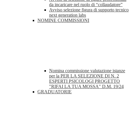
da incaricare nel ruolo di “collaudatore”
Avviso selezione figura di supporto tecnico
next generation labs
NOMINE COMMISSIONI
Nomina commissione valutazione istanze
per la PER LA SELEZIONE DI N. 2
ESPERTI PSICOLOGI PROGETTO
"RIFAI LA TUA MOSSA" D.M. 19/24
GRADUATORIE