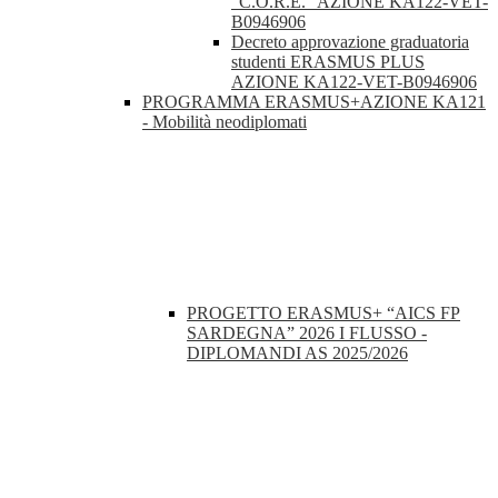
“C.O.R.E.” AZIONE KA122-VET-
B0946906
Decreto approvazione graduatoria
studenti ERASMUS PLUS
AZIONE KA122-VET-B0946906
PROGRAMMA ERASMUS+AZIONE KA121
- Mobilità neodiplomati
PROGETTO ERASMUS+ “AICS FP
SARDEGNA” 2026 I FLUSSO -
DIPLOMANDI AS 2025/2026