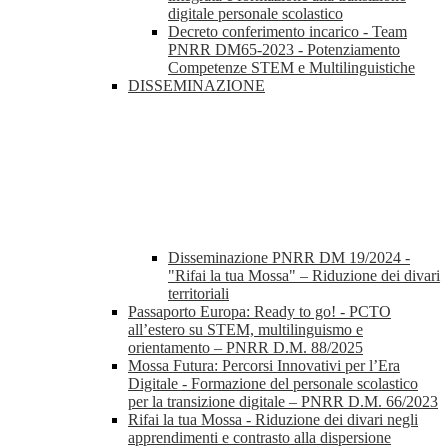
digitale personale scolastico
Decreto conferimento incarico - Team
PNRR DM65-2023 - Potenziamento
Competenze STEM e Multilinguistiche
DISSEMINAZIONE
Disseminazione PNRR DM 19/2024 -
"Rifai la tua Mossa" – Riduzione dei divari
territoriali
Passaporto Europa: Ready to go! - PCTO
all’estero su STEM, multilinguismo e
orientamento – PNRR D.M. 88/2025
Mossa Futura: Percorsi Innovativi per l’Era
Digitale - Formazione del personale scolastico
per la transizione digitale – PNRR D.M. 66/2023
Rifai la tua Mossa - Riduzione dei divari negli
apprendimenti e contrasto alla dispersione