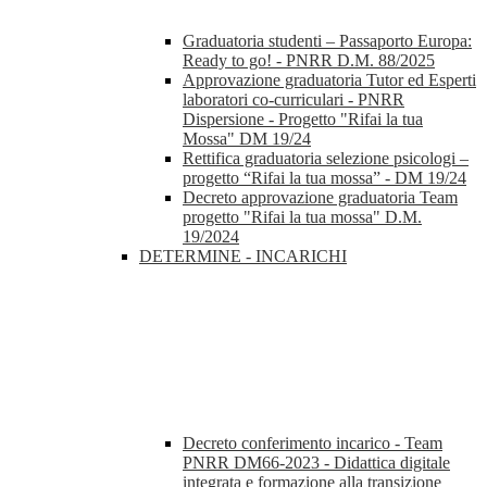
Graduatoria studenti – Passaporto Europa:
Ready to go! - PNRR D.M. 88/2025
Approvazione graduatoria Tutor ed Esperti
laboratori co-curriculari - PNRR
Dispersione - Progetto "Rifai la tua
Mossa" DM 19/24
Rettifica graduatoria selezione psicologi –
progetto “Rifai la tua mossa” - DM 19/24
Decreto approvazione graduatoria Team
progetto "Rifai la tua mossa" D.M.
19/2024
DETERMINE - INCARICHI
Decreto conferimento incarico - Team
PNRR DM66-2023 - Didattica digitale
integrata e formazione alla transizione