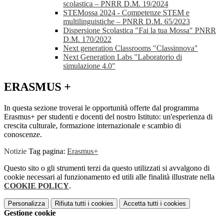
scolastica – PNRR D.M. 19/2024
STEMossa 2024 - Competenze STEM e
multilinguistiche – PNRR D.M. 65/2023
Dispersione Scolastica "Fai la tua Mossa" PNRR
D.M. 170/2022
Next generation Classrooms "Classinnova"
Next Generation Labs "Laboratorio di
simulazione 4.0"
ERASMUS +
In questa sezione troverai le opportunità offerte dal programma
Erasmus+ per studenti e docenti del nostro Istituto: un'esperienza di
crescita culturale, formazione internazionale e scambio di
conoscenze.
Notizie
Tag pagina:
Erasmus+
Questo sito o gli strumenti terzi da questo utilizzati si avvalgono di
cookie necessari al funzionamento ed utili alle finalità illustrate nella
COOKIE POLICY
.
Personalizza
Rifiuta tutti
i cookies
Accetta tutti
i cookies
Gestione cookie