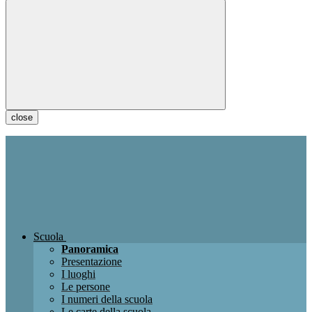
close
Scuola
Panoramica
Presentazione
I luoghi
Le persone
I numeri della scuola
Le carte della scuola