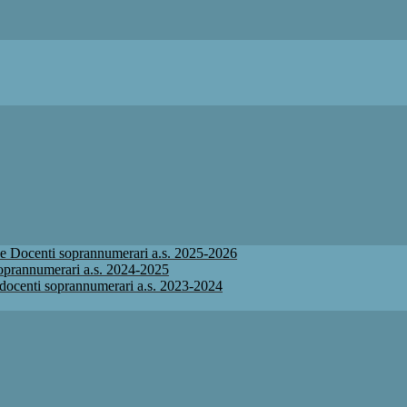
ione Docenti soprannumerari a.s. 2025-2026
 soprannumerari a.s. 2024-2025
ne docenti soprannumerari a.s. 2023-2024