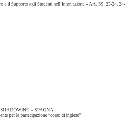
 il Supporto agli Studenti nell’Innovazione – AA. SS. 23-24, 24-
 JOB SHADOWING – SPAGNA
 per la partecipazione “corso di inglese”