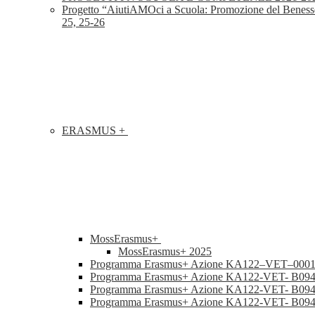
Progetto “AiutiAMOci a Scuola: Promozione del Benesse
25, 25-26
ERASMUS +
MossErasmus+
MossErasmus+ 2025
Programma Erasmus+ Azione KA122–VET–000
Programma Erasmus+ Azione KA122-VET- B0946906 “
Programma Erasmus+ Azione KA122-VET- B094690
Programma Erasmus+ Azione KA122-VET- B094690