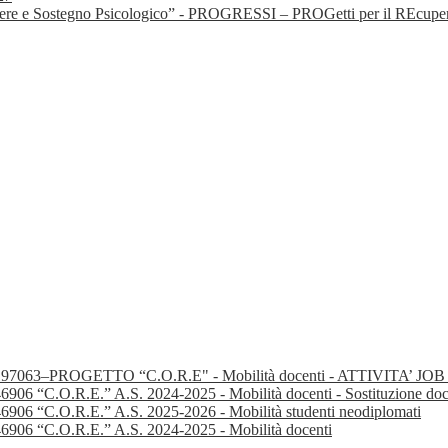
re e Sostegno Psicologico” - PROGRESSI – PROGetti per il REcupero e
197063–PROGETTO “C.O.R.E" - Mobilità docenti - ATTIVITA’
C.O.R.E.” A.S. 2024-2025 - Mobilità docenti - Sostituzione docente
6 “C.O.R.E.” A.S. 2025-2026 - Mobilità studenti neodiplomati
6 “C.O.R.E.” A.S. 2024-2025 - Mobilità docenti