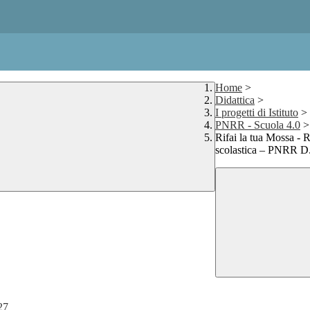
Home
>
Didattica
>
I progetti di Istituto
>
PNRR - Scuola 4.0
>
Rifai la tua Mossa - R
scolastica – PNRR D
27