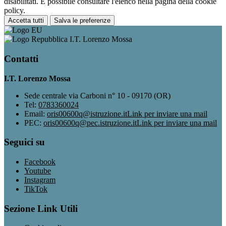
disabilitati. È possibile consultare l'elenco nella pagina della cookie
policy.
Accetta tutti
Salva le preferenze
I.T. Lorenzo Mossa
Contatti
I.T. Lorenzo Mossa
Sede centrale via Carboni n° 10 - 09170 (OR)
Tel:
0783360024
Email:
oris00600q@istruzione.it
Link per inviare una mail
PEC:
oris00600q@pec.istruzione.it
Link per inviare una mail
Seguici su
Facebook
Youtube
Instagram
TikTok
Sezione Link Utili