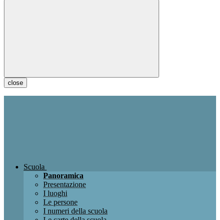
close
Scuola
Panoramica
Presentazione
I luoghi
Le persone
I numeri della scuola
Le carte della scuola