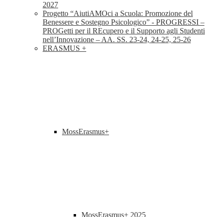
2027
Progetto “AiutiAMOci a Scuola: Promozione del
Benessere e Sostegno Psicologico” - PROGRESSI –
PROGetti per il REcupero e il Supporto agli Studenti
nell’Innovazione – AA. SS. 23-24, 24-25, 25-26
ERASMUS +
MossErasmus+
MossErasmus+ 2025