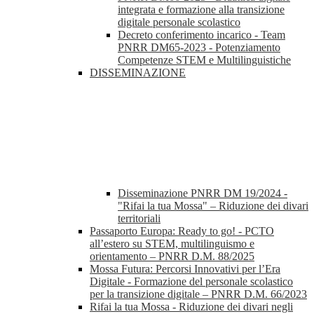
integrata e formazione alla transizione
digitale personale scolastico
Decreto conferimento incarico - Team
PNRR DM65-2023 - Potenziamento
Competenze STEM e Multilinguistiche
DISSEMINAZIONE
Disseminazione PNRR DM 19/2024 -
"Rifai la tua Mossa" – Riduzione dei divari
territoriali
Passaporto Europa: Ready to go! - PCTO
all’estero su STEM, multilinguismo e
orientamento – PNRR D.M. 88/2025
Mossa Futura: Percorsi Innovativi per l’Era
Digitale - Formazione del personale scolastico
per la transizione digitale – PNRR D.M. 66/2023
Rifai la tua Mossa - Riduzione dei divari negli