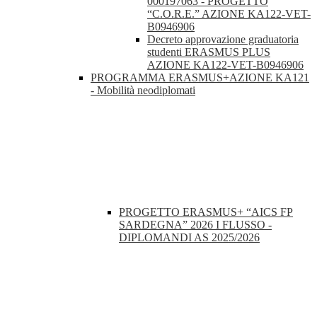
000197063 - PROGETTO
“C.O.R.E.” AZIONE KA122-VET-
B0946906
Decreto approvazione graduatoria
studenti ERASMUS PLUS
AZIONE KA122-VET-B0946906
PROGRAMMA ERASMUS+AZIONE KA121
- Mobilità neodiplomati
PROGETTO ERASMUS+ “AICS FP
SARDEGNA” 2026 I FLUSSO -
DIPLOMANDI AS 2025/2026