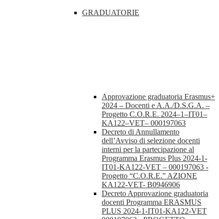
GRADUATORIE
Approvazione graduatoria Erasmus+
2024 – Docenti e A.A./D.S.G.A. –
Progetto C.O.R.E. 2024–1–IT01–
KA122–VET– 000197063
Decreto di Annullamento
dell’Avviso di selezione docenti
interni per la partecipazione al
Programma Erasmus Plus 2024-1-
IT01-KA122-VET – 000197063 -
Progetto “C.O.R.E.” AZIONE
KA122-VET- B0946906
Decreto Approvazione graduatoria
docenti Programma ERASMUS
PLUS 2024-1-IT01-KA122-VET