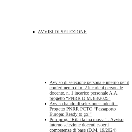
AVVISI DI SELEZIONE
Avviso di selezione personale interno per il
conferimento di n. 2 incarichi personale
docente, n. 1 incarico personale A.A.
progetto “PNRR D.M. 88/2025"
Avviso bando di selezione studenti –
Progetto PNRR PCTO “Passaporto
Europa: Ready to go!”
Pnrr prog. "Rifai la tua mossa" - Avviso
interno selezione docenti esperti
competenze di base (D.M. 19/2024)