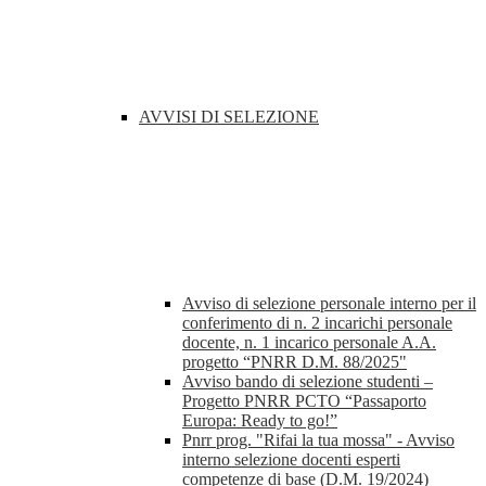
AVVISI DI SELEZIONE
Avviso di selezione personale interno per il
conferimento di n. 2 incarichi personale
docente, n. 1 incarico personale A.A.
progetto “PNRR D.M. 88/2025"
Avviso bando di selezione studenti –
Progetto PNRR PCTO “Passaporto
Europa: Ready to go!”
Pnrr prog. "Rifai la tua mossa" - Avviso
interno selezione docenti esperti
competenze di base (D.M. 19/2024)