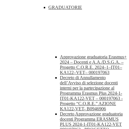
GRADUATORIE
Approvazione graduatoria Erasmus+
2024 – Docenti e A.A./D.S.G.A. –
Progetto C.O.R.E. 2024–1–IT01–
KA122–VET– 000197063
Decreto di Annullamento
dell’Avviso di selezione docenti
interni per la partecipazione al
Programma Erasmus Plus 2024-1-
IT01-KA122-VET – 000197063 -
Progetto “C.O.R.E.” AZIONE
KA122-VET- B0946906
Decreto Approvazione graduatoria
docenti Programma ERASMUS
PLUS 2024-1-IT01-KA122-VET