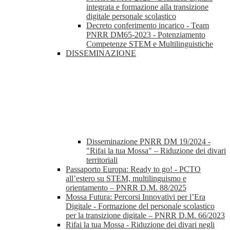
integrata e formazione alla transizione
digitale personale scolastico
Decreto conferimento incarico - Team
PNRR DM65-2023 - Potenziamento
Competenze STEM e Multilinguistiche
DISSEMINAZIONE
Disseminazione PNRR DM 19/2024 -
"Rifai la tua Mossa" – Riduzione dei divari
territoriali
Passaporto Europa: Ready to go! - PCTO
all’estero su STEM, multilinguismo e
orientamento – PNRR D.M. 88/2025
Mossa Futura: Percorsi Innovativi per l’Era
Digitale - Formazione del personale scolastico
per la transizione digitale – PNRR D.M. 66/2023
Rifai la tua Mossa - Riduzione dei divari negli