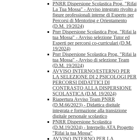
PNRR Dispersione Scolastica Prog. "Rifai
La Tua Mossa" - Avviso integrato rivolto a
figure professionali interne di Esperto per
Percorsi di Mentoring e Orientamento
(D.M. 19/2024)
Pnrr Dispersione Scolastica Prog. "Rifai la
tua Mossa" - Avviso selezione Tutor ed
Esperti per percorsi co-curriculari (D.M.
19/2024)
Pnrr Dispersione Scolastica Prog. "Rifai la
tua Mossa" - Avviso di selezione Team
(D.M. 19/2024)
AVVISO INTERNO/ESTERNO PER
LA SELEZIONE DI 2 PSICOLOGI PER
PERCORSI DIDATTICI DI
CONTRASTO ALLA DISPERSIONE
SCOLASTICA (D.M. 19/2024)
Riapertura Avviso Team PNRR
(D.M.66/2023) - Didattica digitale
integrata e formazione alla transizione
digitale personale scolastico
PNRR Dispersione Scolastica
(D.M.19/2024) - Interpello ATA Progetto
"Rifai la tua Mossa"
AVVISO INTERNO PER LA