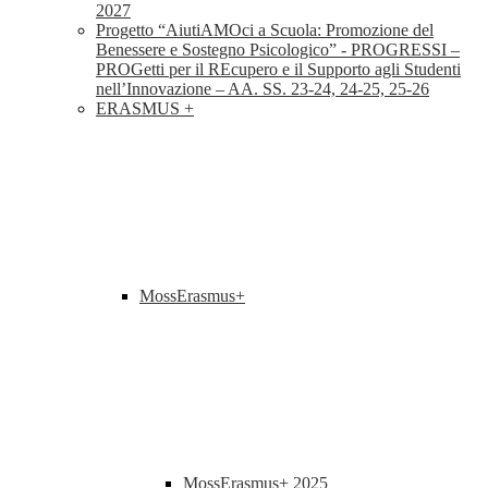
2027
Progetto “AiutiAMOci a Scuola: Promozione del
Benessere e Sostegno Psicologico” - PROGRESSI –
PROGetti per il REcupero e il Supporto agli Studenti
nell’Innovazione – AA. SS. 23-24, 24-25, 25-26
ERASMUS +
MossErasmus+
MossErasmus+ 2025