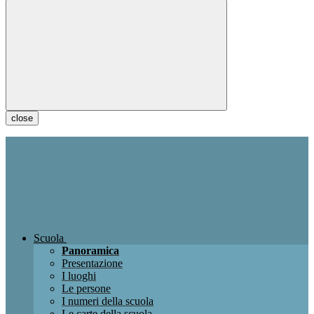
close
Scuola
Panoramica
Presentazione
I luoghi
Le persone
I numeri della scuola
Le carte della scuola