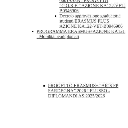
000197063 - PROGETTO
“C.O.R.E.” AZIONE KA122-VET-
B0946906
Decreto approvazione graduatoria
studenti ERASMUS PLUS
AZIONE KA122-VET-B0946906
PROGRAMMA ERASMUS+AZIONE KA121
- Mobilità neodiplomati
PROGETTO ERASMUS+ “AICS FP
SARDEGNA” 2026 I FLUSSO -
DIPLOMANDI AS 2025/2026