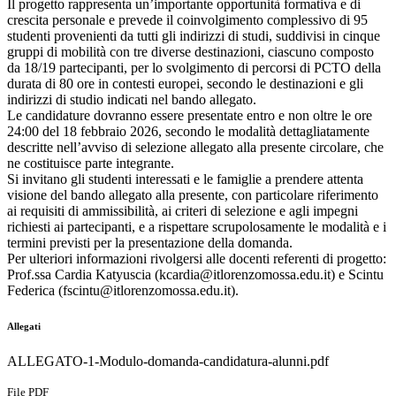
Il progetto rappresenta un’importante opportunità formativa e di
crescita personale e prevede il coinvolgimento complessivo di 95
studenti provenienti da tutti gli indirizzi di studi, suddivisi in cinque
gruppi di mobilità con tre diverse destinazioni, ciascuno composto
da 18/19 partecipanti, per lo svolgimento di percorsi di PCTO della
durata di 80 ore in contesti europei, secondo le destinazioni e gli
indirizzi di studio indicati nel bando allegato.
Le candidature dovranno essere presentate entro e non oltre le ore
24:00 del 18 febbraio 2026, secondo le modalità dettagliatamente
descritte nell’avviso di selezione allegato alla presente circolare, che
ne costituisce parte integrante.
Si invitano gli studenti interessati e le famiglie a prendere attenta
visione del bando allegato alla presente, con particolare riferimento
ai requisiti di ammissibilità, ai criteri di selezione e agli impegni
richiesti ai partecipanti, e a rispettare scrupolosamente le modalità e i
termini previsti per la presentazione della domanda.
Per ulteriori informazioni rivolgersi alle docenti referenti di progetto:
Prof.ssa Cardia Katyuscia (kcardia@itlorenzomossa.edu.it) e Scintu
Federica (fscintu@itlorenzomossa.edu.it).
Allegati
ALLEGATO-1-Modulo-domanda-candidatura-alunni.pdf
File PDF