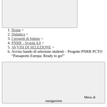
Home
>
Didattica
>
I progetti di Istituto
>
PNRR - Scuola 4.0
>
AVVISI DI SELEZIONE
>
Avviso bando di selezione studenti – Progetto PNRR PCTO
“Passaporto Europa: Ready to go!”
Menu di
navigazione