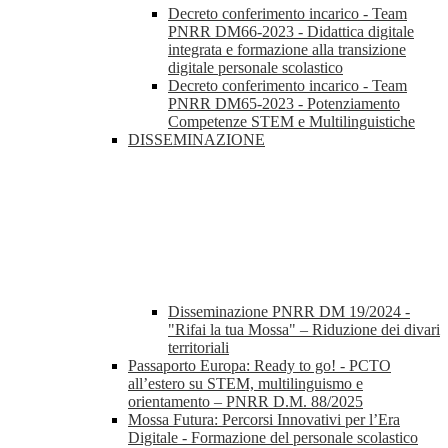
Decreto conferimento incarico - Team
PNRR DM66-2023 - Didattica digitale
integrata e formazione alla transizione
digitale personale scolastico
Decreto conferimento incarico - Team
PNRR DM65-2023 - Potenziamento
Competenze STEM e Multilinguistiche
DISSEMINAZIONE
Disseminazione PNRR DM 19/2024 -
"Rifai la tua Mossa" – Riduzione dei divari
territoriali
Passaporto Europa: Ready to go! - PCTO
all’estero su STEM, multilinguismo e
orientamento – PNRR D.M. 88/2025
Mossa Futura: Percorsi Innovativi per l’Era
Digitale - Formazione del personale scolastico