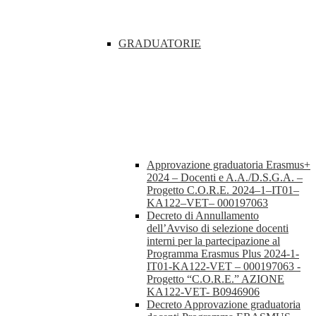
GRADUATORIE
Approvazione graduatoria Erasmus+
2024 – Docenti e A.A./D.S.G.A. –
Progetto C.O.R.E. 2024–1–IT01–
KA122–VET– 000197063
Decreto di Annullamento
dell’Avviso di selezione docenti
interni per la partecipazione al
Programma Erasmus Plus 2024-1-
IT01-KA122-VET – 000197063 -
Progetto “C.O.R.E.” AZIONE
KA122-VET- B0946906
Decreto Approvazione graduatoria