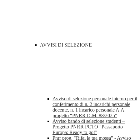
AVVISI DI SELEZIONE
Avviso di selezione personale interno per il
conferimento di n. 2 incarichi personale
docente, n. 1 incarico personale A.A.
progetto “PNRR D.M. 88/2025"
Avviso bando di selezione studenti –
Progetto PNRR PCTO “Passaporto
Europa: Ready to go!”
Pnrr prog. "Rifai la tua mossa" - Avviso