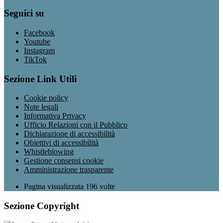
Seguici su
Facebook
Youtube
Instagram
TikTok
Sezione Link Utili
Cookie policy
Note legali
Informativa Privacy
Ufficio Relazioni con il Pubblico
Dichiarazione di accessibilità
Obiettivi di accessibilità
Whistleblowing
Gestione consensi cookie
Amministrazione trasparente
Pagina visualizzata
196
volte
Sezione Copyright