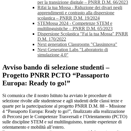
per la transizione digitale – PNRR D.M. 66/2023
Rifai la tua Mossa - Riduzione dei divari negli
apprendimenti e contrasto alla dispersione
scolastica – PNRR D.M. 19/2024
STEMossa 2024 - Competenze STEM e
multilinguistiche – PNRR D.M. 65/2023
Dispersione Scolastica "Fai la tua Mossa" PNRR
D.M. 170/2022
Next generation Classrooms "Classinnova"
Next Generation Labs "Laboratorio di
simulazione 4.0"
Avviso bando di selezione studenti –
Progetto PNRR PCTO “Passaporto
Europa: Ready to go!”
Si comunica che il nostro Istituto ha avviato le procedure di
selezione rivolte alle studentesse e agli studenti delle classi terze e
quarte per la partecipazione al progetto PNRR D.M. 88 – Missione
4 “Passaporto Europa: Ready to go!”, finalizzato alla realizzazione
di Percorsi per le Competenze Trasversali e l’Orientamento (PCTO)
sulle discipline STEM e sul multilinguismo, tramite esperienze di
orientamento e mobilità all’estero.