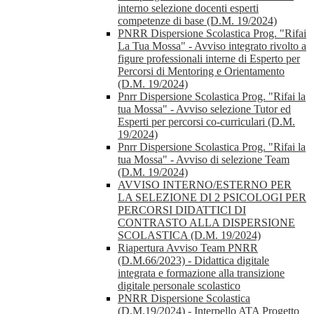
interno selezione docenti esperti
competenze di base (D.M. 19/2024)
PNRR Dispersione Scolastica Prog. "Rifai
La Tua Mossa" - Avviso integrato rivolto a
figure professionali interne di Esperto per
Percorsi di Mentoring e Orientamento
(D.M. 19/2024)
Pnrr Dispersione Scolastica Prog. "Rifai la
tua Mossa" - Avviso selezione Tutor ed
Esperti per percorsi co-curriculari (D.M.
19/2024)
Pnrr Dispersione Scolastica Prog. "Rifai la
tua Mossa" - Avviso di selezione Team
(D.M. 19/2024)
AVVISO INTERNO/ESTERNO PER
LA SELEZIONE DI 2 PSICOLOGI PER
PERCORSI DIDATTICI DI
CONTRASTO ALLA DISPERSIONE
SCOLASTICA (D.M. 19/2024)
Riapertura Avviso Team PNRR
(D.M.66/2023) - Didattica digitale
integrata e formazione alla transizione
digitale personale scolastico
PNRR Dispersione Scolastica
(D.M.19/2024) - Interpello ATA Progetto