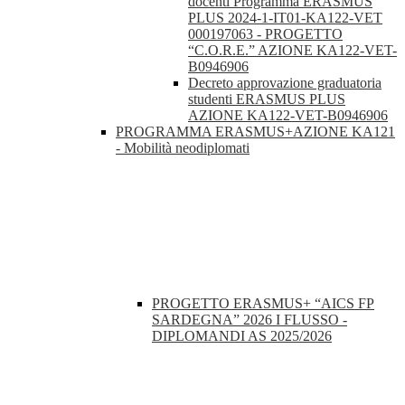
docenti Programma ERASMUS
PLUS 2024-1-IT01-KA122-VET
000197063 - PROGETTO
“C.O.R.E.” AZIONE KA122-VET-
B0946906
Decreto approvazione graduatoria
studenti ERASMUS PLUS
AZIONE KA122-VET-B0946906
PROGRAMMA ERASMUS+AZIONE KA121
- Mobilità neodiplomati
PROGETTO ERASMUS+ “AICS FP
SARDEGNA” 2026 I FLUSSO -
DIPLOMANDI AS 2025/2026