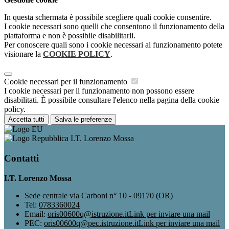
In questa schermata è possibile scegliere quali cookie consentire.
I cookie necessari sono quelli che consentono il funzionamento della
piattaforma e non è possibile disabilitarli.
Per conoscere quali sono i cookie necessari al funzionamento potete
visionare la
COOKIE POLICY
.
Cookie necessari per il funzionamento
I cookie necessari per il funzionamento non possono essere
disabilitati. È possibile consultare l'elenco nella pagina della cookie
policy.
Accetta tutti
Salva le preferenze
I.T. Lorenzo Mossa
Contatti
I.T. Lorenzo Mossa
Sede centrale via Carboni n° 10 - 09170 (OR)
Tel:
0783360024
Email:
oris00600q@istruzione.it
Link per inviare una mail
PEC:
oris00600q@pec.istruzione.it
Link per inviare una mail