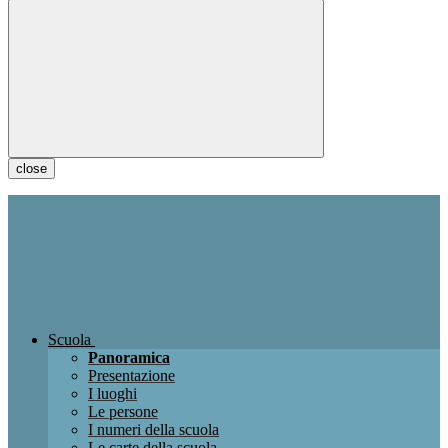
close
Scuola
Panoramica
Presentazione
I luoghi
Le persone
I numeri della scuola
Le carte della scuola