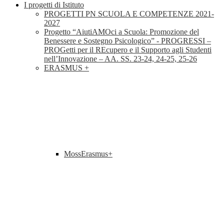
I progetti di Istituto
PROGETTI PN SCUOLA E COMPETENZE 2021-
2027
Progetto “AiutiAMOci a Scuola: Promozione del
Benessere e Sostegno Psicologico” - PROGRESSI –
PROGetti per il REcupero e il Supporto agli Studenti
nell’Innovazione – AA. SS. 23-24, 24-25, 25-26
ERASMUS +
MossErasmus+