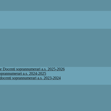
ione Docenti soprannumerari a.s. 2025-2026
 soprannumerari a.s. 2024-2025
ne docenti soprannumerari a.s. 2023-2024