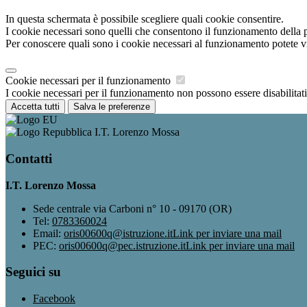
In questa schermata è possibile scegliere quali cookie consentire.
I cookie necessari sono quelli che consentono il funzionamento della pi
Per conoscere quali sono i cookie necessari al funzionamento potete v
Cookie necessari per il funzionamento
I cookie necessari per il funzionamento non possono essere disabilitati.
Accetta tutti
Salva le preferenze
I.T. Lorenzo Mossa
Contatti
I.T. Lorenzo Mossa
Sede centrale via Carboni n° 10 - 09170 (OR)
Tel:
0783360024
Email:
oris00600q@istruzione.it
Link per inviare una mail
PEC:
oris00600q@pec.istruzione.it
Link per inviare una mail
Seguici su
Facebook