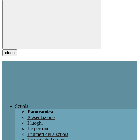
close
Scuola
Panoramica
Presentazione
I luoghi
Le persone
I numeri della scuola
Le carte della scuola