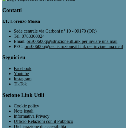
Contatti
I.T. Lorenzo Mossa
Sede centrale via Carboni n° 10 - 09170 (OR)
Tel:
0783360024
Email:
oris00600q@istruzione.it
Link per inviare una mail
PEC:
oris00600q@pec.istruzione.it
Link per inviare una mail
Seguici su
Facebook
Youtube
Instagram
TikTok
Sezione Link Utili
Cookie policy
Note legali
Informativa Privacy
Ufficio Relazioni con il Pubblico
Dichiarazione di accessibilità