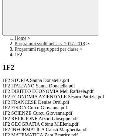
Home
>
Programmi svolti nell'a.s. 2017-2018
>
Programmi raggruppati per classe
>
1F2
1F2
1F2 STORIA Sanna Donatella.pdf
1F2 ITALIANO Sanna Donatella.pdf
1F2 DIRITTO ECONOMIA Meli Raffaela.pdf
1F2 ECONOMIA AZIENDALE Sesuru Patrizia.pdf
1F2 FRANCESE Denise Orrù.pdf
1F2 FISICA Curcu Giovanna.pdf
1F2 SCIENZE Curcu Giovanna.pdf
1F2 RELIGIONE Atzori Giuseppe.pdf
1F2 GEOGRAFIA Obinu M.Elena.pdf
1F2 INFORMATICA Calisti Margherita.pdf
1F2 MATEMATICA Zara Beatrice.pdf