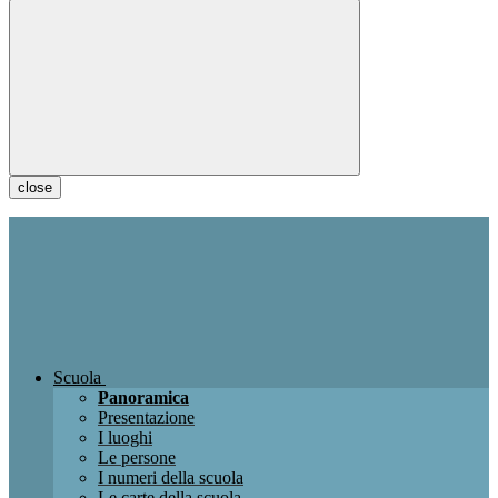
close
Scuola
Panoramica
Presentazione
I luoghi
Le persone
I numeri della scuola
Le carte della scuola