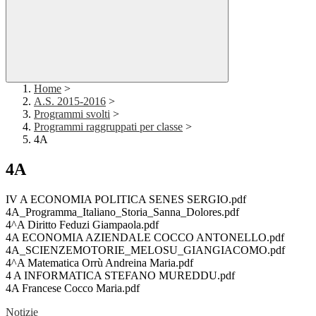
Home
>
A.S. 2015-2016
>
Programmi svolti
>
Programmi raggruppati per classe
>
4A
4A
IV A ECONOMIA POLITICA SENES SERGIO.pdf
4A_Programma_Italiano_Storia_Sanna_Dolores.pdf
4^A Diritto Feduzi Giampaola.pdf
4A ECONOMIA AZIENDALE COCCO ANTONELLO.pdf
4A_SCIENZEMOTORIE_MELOSU_GIANGIACOMO.pdf
4^A Matematica Orrù Andreina Maria.pdf
4 A INFORMATICA STEFANO MUREDDU.pdf
4A Francese Cocco Maria.pdf
Notizie