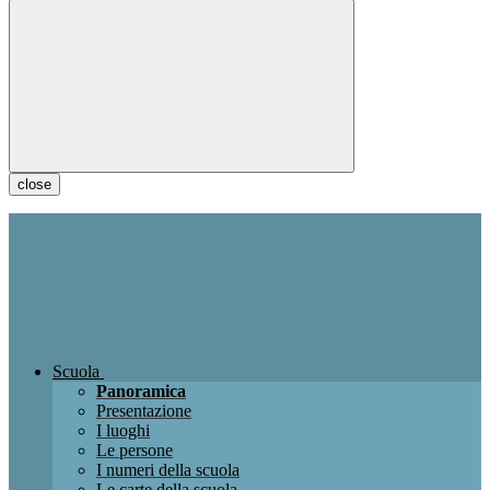
close
Scuola
Panoramica
Presentazione
I luoghi
Le persone
I numeri della scuola
Le carte della scuola