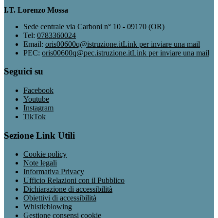
I.T. Lorenzo Mossa
Sede centrale via Carboni n° 10 - 09170 (OR)
Tel:
0783360024
Email:
oris00600q@istruzione.it
Link per inviare una mail
PEC:
oris00600q@pec.istruzione.it
Link per inviare una mail
Seguici su
Facebook
Youtube
Instagram
TikTok
Sezione Link Utili
Cookie policy
Note legali
Informativa Privacy
Ufficio Relazioni con il Pubblico
Dichiarazione di accessibilità
Obiettivi di accessibilità
Whistleblowing
Gestione consensi cookie