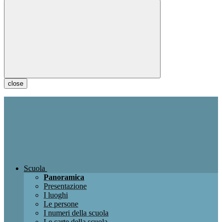
close
Scuola
Panoramica
Presentazione
I luoghi
Le persone
I numeri della scuola
Le carte della scuola