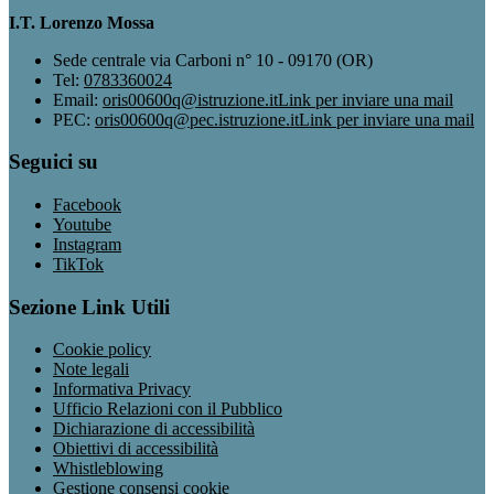
I.T. Lorenzo Mossa
Sede centrale via Carboni n° 10 - 09170 (OR)
Tel:
0783360024
Email:
oris00600q@istruzione.it
Link per inviare una mail
PEC:
oris00600q@pec.istruzione.it
Link per inviare una mail
Seguici su
Facebook
Youtube
Instagram
TikTok
Sezione Link Utili
Cookie policy
Note legali
Informativa Privacy
Ufficio Relazioni con il Pubblico
Dichiarazione di accessibilità
Obiettivi di accessibilità
Whistleblowing
Gestione consensi cookie