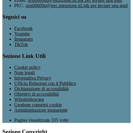
Email:
oris00600q@istruzione.it
Link per inviare una mail
PEC:
oris00600q@pec.istruzione.it
Link per inviare una mail
Seguici su
Facebook
Youtube
Instagram
TikTok
Sezione Link Utili
Cookie policy
Note legali
Informativa Privacy
Ufficio Relazioni con il Pubblico
Dichiarazione di accessibilità
Obiettivi di accessibilità
Whistleblowing
Gestione consensi cookie
Amministrazione trasparente
Pagina visualizzata
335
volte
Sezione Copyright