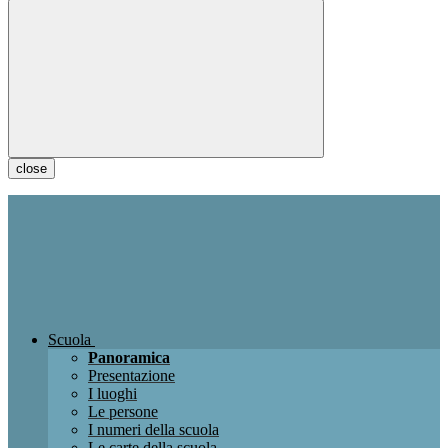
close
Scuola
Panoramica
Presentazione
I luoghi
Le persone
I numeri della scuola
Le carte della scuola