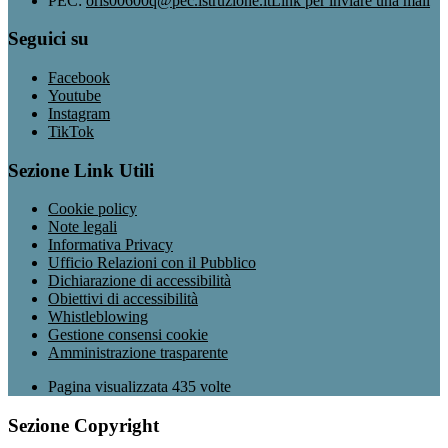
PEC:
oris00600q@pec.istruzione.it
Link per inviare una mail
Seguici su
Facebook
Youtube
Instagram
TikTok
Sezione Link Utili
Cookie policy
Note legali
Informativa Privacy
Ufficio Relazioni con il Pubblico
Dichiarazione di accessibilità
Obiettivi di accessibilità
Whistleblowing
Gestione consensi cookie
Amministrazione trasparente
Pagina visualizzata
435
volte
Sezione Copyright