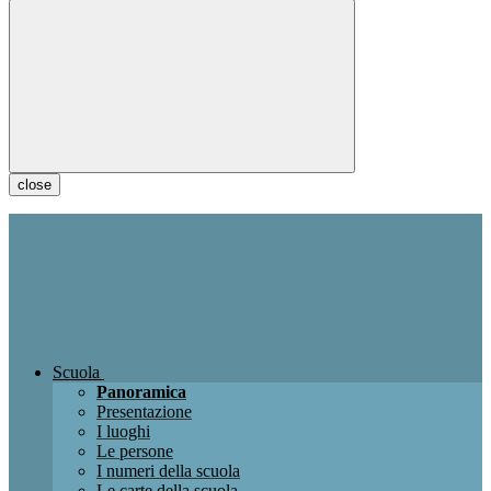
close
Scuola
Panoramica
Presentazione
I luoghi
Le persone
I numeri della scuola
Le carte della scuola