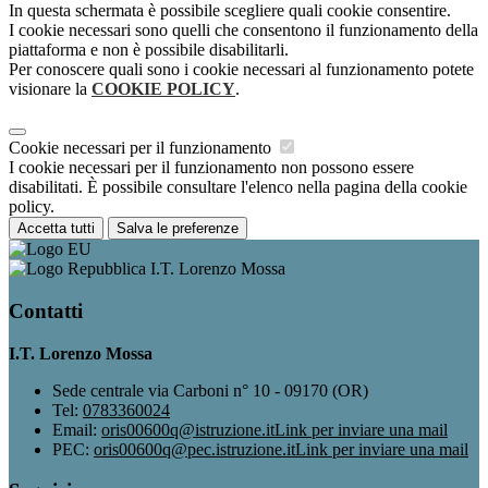
In questa schermata è possibile scegliere quali cookie consentire.
I cookie necessari sono quelli che consentono il funzionamento della
piattaforma e non è possibile disabilitarli.
Per conoscere quali sono i cookie necessari al funzionamento potete
visionare la
COOKIE POLICY
.
Cookie necessari per il funzionamento
I cookie necessari per il funzionamento non possono essere
disabilitati. È possibile consultare l'elenco nella pagina della cookie
policy.
Accetta tutti
Salva le preferenze
I.T. Lorenzo Mossa
Contatti
I.T. Lorenzo Mossa
Sede centrale via Carboni n° 10 - 09170 (OR)
Tel:
0783360024
Email:
oris00600q@istruzione.it
Link per inviare una mail
PEC:
oris00600q@pec.istruzione.it
Link per inviare una mail