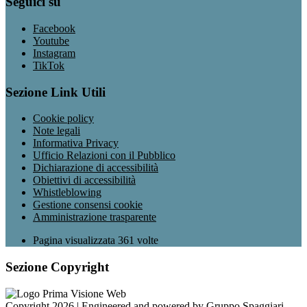
Seguici su
Facebook
Youtube
Instagram
TikTok
Sezione Link Utili
Cookie policy
Note legali
Informativa Privacy
Ufficio Relazioni con il Pubblico
Dichiarazione di accessibilità
Obiettivi di accessibilità
Whistleblowing
Gestione consensi cookie
Amministrazione trasparente
Pagina visualizzata
361
volte
Sezione Copyright
Copyright 2026 | Engineered and powered by Gruppo Spaggiari