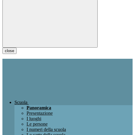
close
Scuola
Panoramica
Presentazione
I luoghi
Le persone
I numeri della scuola
Le carte della scuola