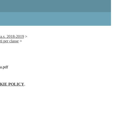
'a.s. 2018-2019
>
i per classe
>
a.pdf
KIE POLICY
.