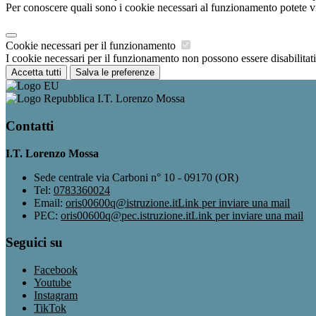
Per conoscere quali sono i cookie necessari al funzionamento potete v
Cookie necessari per il funzionamento
I cookie necessari per il funzionamento non possono essere disabilitati.
Accetta tutti
Salva le preferenze
I.T. Lorenzo Mossa
Contatti
I.T. Lorenzo Mossa
Sede centrale via Carboni n° 10 - 09170 (OR)
Tel:
0783360024
Email:
oris00600q@istruzione.it
Link per inviare una mail
PEC:
oris00600q@pec.istruzione.it
Link per inviare una mail
Seguici su
Facebook
Youtube
Instagram
TikTok