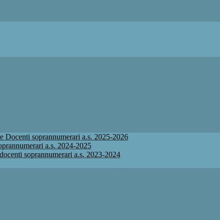
ione Docenti soprannumerari a.s. 2025-2026
 soprannumerari a.s. 2024-2025
ne docenti soprannumerari a.s. 2023-2024