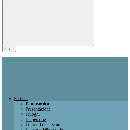
close
Scuola
Panoramica
Presentazione
I luoghi
Le persone
I numeri della scuola
Le carte della scuola