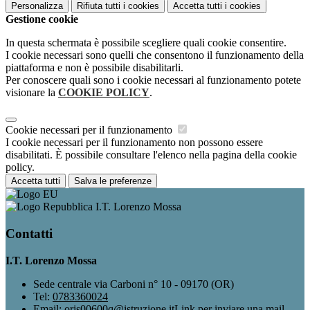
Personalizza
Rifiuta tutti
i cookies
Accetta tutti
i cookies
Gestione cookie
In questa schermata è possibile scegliere quali cookie consentire.
I cookie necessari sono quelli che consentono il funzionamento della
piattaforma e non è possibile disabilitarli.
Per conoscere quali sono i cookie necessari al funzionamento potete
visionare la
COOKIE POLICY
.
Cookie necessari per il funzionamento
I cookie necessari per il funzionamento non possono essere
disabilitati. È possibile consultare l'elenco nella pagina della cookie
policy.
Accetta tutti
Salva le preferenze
I.T. Lorenzo Mossa
Contatti
I.T. Lorenzo Mossa
Sede centrale via Carboni n° 10 - 09170 (OR)
Tel:
0783360024
Email:
oris00600q@istruzione.it
Link per inviare una mail