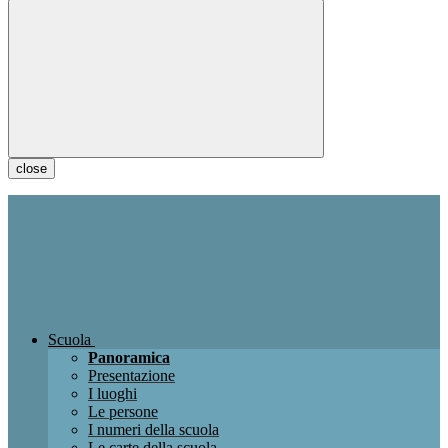
close
Scuola
Panoramica
Presentazione
I luoghi
Le persone
I numeri della scuola
Le carte della scuola