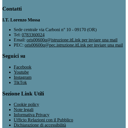
Contatti
I.T. Lorenzo Mossa
Sede centrale via Carboni n° 10 - 09170 (OR)
Tel:
0783360024
Email:
oris00600q@istruzione.it
Link per inviare una mail
PEC:
oris00600q@pec.istruzione.it
Link per inviare una mail
Seguici su
Facebook
Youtube
Instagram
TikTok
Sezione Link Utili
Cookie policy
Note legali
Informativa Privacy
Ufficio Relazioni con il Pubblico
Dichiarazione di accessibilità