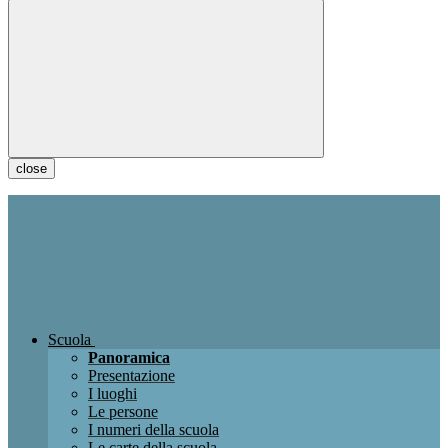
close
Scuola
Panoramica
Presentazione
I luoghi
Le persone
I numeri della scuola
Le carte della scuola