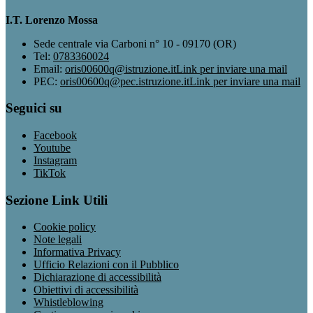
I.T. Lorenzo Mossa
Sede centrale via Carboni n° 10 - 09170 (OR)
Tel:
0783360024
Email:
oris00600q@istruzione.it
Link per inviare una mail
PEC:
oris00600q@pec.istruzione.it
Link per inviare una mail
Seguici su
Facebook
Youtube
Instagram
TikTok
Sezione Link Utili
Cookie policy
Note legali
Informativa Privacy
Ufficio Relazioni con il Pubblico
Dichiarazione di accessibilità
Obiettivi di accessibilità
Whistleblowing