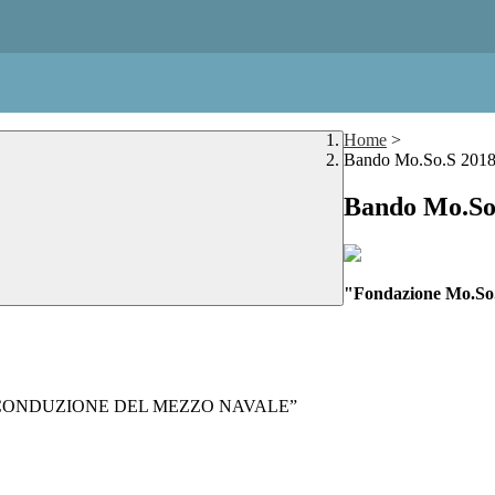
Home
>
Bando Mo.So.S 201
Bando Mo.So
"Fondazione Mo.So
le merci CONDUZIONE DEL MEZZO NAVALE”