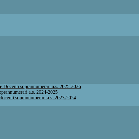
ione Docenti soprannumerari a.s. 2025-2026
 soprannumerari a.s. 2024-2025
ne docenti soprannumerari a.s. 2023-2024