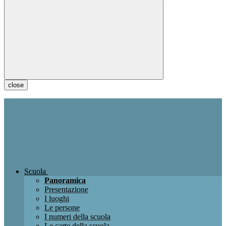
close
Scuola
Panoramica
Presentazione
I luoghi
Le persone
I numeri della scuola
Le carte della scuola