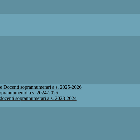
ione Docenti soprannumerari a.s. 2025-2026
 soprannumerari a.s. 2024-2025
ne docenti soprannumerari a.s. 2023-2024