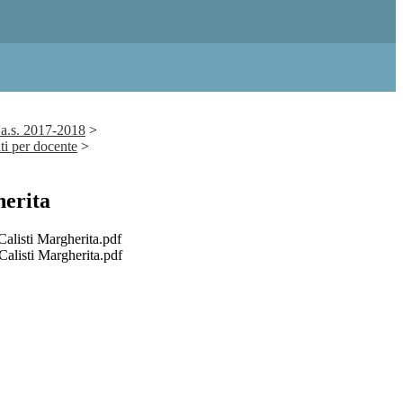
'a.s. 2017-2018
>
i per docente
>
herita
isti Margherita.pdf
isti Margherita.pdf