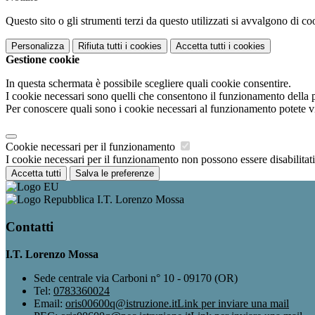
Questo sito o gli strumenti terzi da questo utilizzati si avvalgono di coo
Personalizza
Rifiuta tutti
i cookies
Accetta tutti
i cookies
Gestione cookie
In questa schermata è possibile scegliere quali cookie consentire.
I cookie necessari sono quelli che consentono il funzionamento della pi
Per conoscere quali sono i cookie necessari al funzionamento potete v
Cookie necessari per il funzionamento
I cookie necessari per il funzionamento non possono essere disabilitati.
Accetta tutti
Salva le preferenze
I.T. Lorenzo Mossa
Contatti
I.T. Lorenzo Mossa
Sede centrale via Carboni n° 10 - 09170 (OR)
Tel:
0783360024
Email:
oris00600q@istruzione.it
Link per inviare una mail