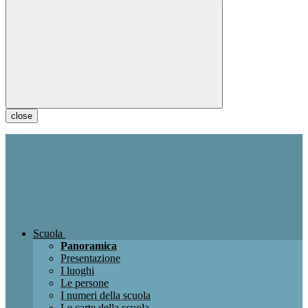
close
Scuola
Panoramica
Presentazione
I luoghi
Le persone
I numeri della scuola
Le carte della scuola