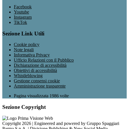
Facebook
Youtube
Instagram
TikTok
Sezione Link Utili
Cookie policy
Note legali
Informativa Privacy
Ufficio Relazioni con il Pubblico
Dichiarazione di accessibilità
Obiettivi di accessibilità
Whistleblowing
Gestione consensi cookie
Amministrazione trasparente
Pagina visualizzata
1986
volte
Sezione Copyright
Copyright 2026 | Engineered and powered by Gruppo Spaggiari
Parma S.p.A. | Divisione Publishing & New Social Media