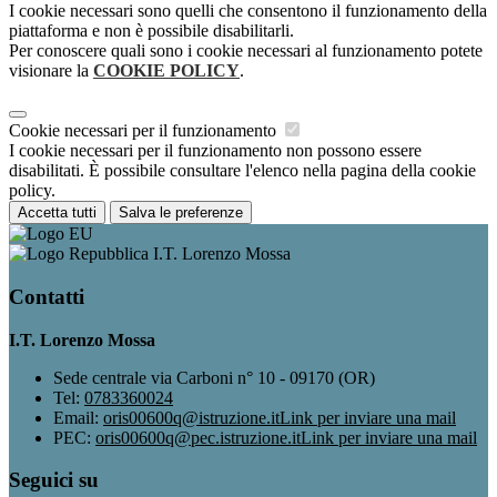
I cookie necessari sono quelli che consentono il funzionamento della
piattaforma e non è possibile disabilitarli.
Per conoscere quali sono i cookie necessari al funzionamento potete
visionare la
COOKIE POLICY
.
Cookie necessari per il funzionamento
I cookie necessari per il funzionamento non possono essere
disabilitati. È possibile consultare l'elenco nella pagina della cookie
policy.
Accetta tutti
Salva le preferenze
I.T. Lorenzo Mossa
Contatti
I.T. Lorenzo Mossa
Sede centrale via Carboni n° 10 - 09170 (OR)
Tel:
0783360024
Email:
oris00600q@istruzione.it
Link per inviare una mail
PEC:
oris00600q@pec.istruzione.it
Link per inviare una mail
Seguici su