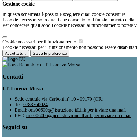
Gestione cookie
In questa schermata è possibile scegliere quali cookie consentire.
I cookie necessari sono quelli che consentono il funzionamento della pi
Per conoscere quali sono i cookie necessari al funzionamento potete v
Cookie necessari per il funzionamento
I cookie necessari per il funzionamento non possono essere disabilitati.
Accetta tutti
Salva le preferenze
I.T. Lorenzo Mossa
Contatti
I.T. Lorenzo Mossa
Sede centrale via Carboni n° 10 - 09170 (OR)
Tel:
0783360024
Email:
oris00600q@istruzione.it
Link per inviare una mail
PEC:
oris00600q@pec.istruzione.it
Link per inviare una mail
Seguici su