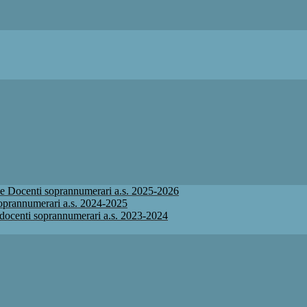
ione Docenti soprannumerari a.s. 2025-2026
 soprannumerari a.s. 2024-2025
ne docenti soprannumerari a.s. 2023-2024