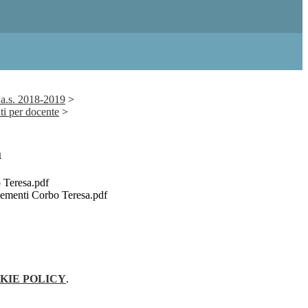
'a.s. 2018-2019
>
i per docente
>
a
 Teresa.pdf
ementi Corbo Teresa.pdf
KIE POLICY
.