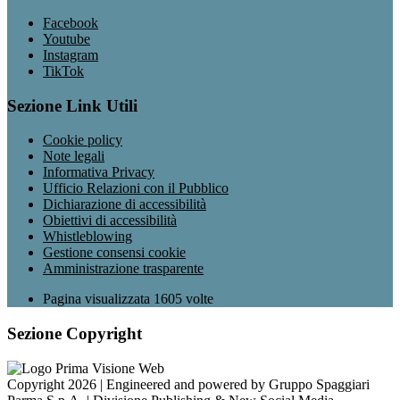
Facebook
Youtube
Instagram
TikTok
Sezione Link Utili
Cookie policy
Note legali
Informativa Privacy
Ufficio Relazioni con il Pubblico
Dichiarazione di accessibilità
Obiettivi di accessibilità
Whistleblowing
Gestione consensi cookie
Amministrazione trasparente
Pagina visualizzata
1605
volte
Sezione Copyright
Copyright 2026 | Engineered and powered by Gruppo Spaggiari