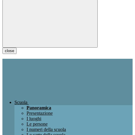
close
Scuola
Panoramica
Presentazione
I luoghi
Le persone
I numeri della scuola
Le carte della scuola