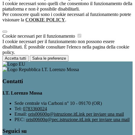
I cookie necessari sono quelli che consentono il funzionamento della
piattaforma e non è possibile disabilitarli.
Per conoscere quali sono i cookie necessari al funzionamento potete
visionare la
COOKIE POLICY
.
Cookie necessari per il funzionamento
I cookie necessari per il funzionamento non possono essere
disabilitati. È possibile consultare l'elenco nella pagina della cookie
policy.
Accetta tutti
Salva le preferenze
I.T. Lorenzo Mossa
Contatti
I.T. Lorenzo Mossa
Sede centrale via Carboni n° 10 - 09170 (OR)
Tel:
0783360024
Email:
oris00600q@istruzione.it
Link per inviare una mail
PEC:
oris00600q@pec.istruzione.it
Link per inviare una mail
Seguici su