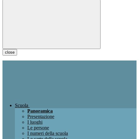
close
Scuola
Panoramica
Presentazione
I luoghi
Le persone
I numeri della scuola
Le carte della scuola