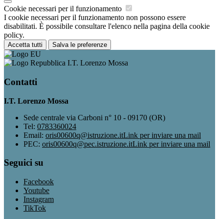
Cookie necessari per il funzionamento
I cookie necessari per il funzionamento non possono essere
disabilitati. È possibile consultare l'elenco nella pagina della cookie
policy.
Accetta tutti
Salva le preferenze
I.T. Lorenzo Mossa
Contatti
I.T. Lorenzo Mossa
Sede centrale via Carboni n° 10 - 09170 (OR)
Tel:
0783360024
Email:
oris00600q@istruzione.it
Link per inviare una mail
PEC:
oris00600q@pec.istruzione.it
Link per inviare una mail
Seguici su
Facebook
Youtube
Instagram
TikTok