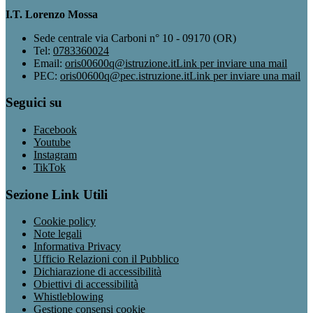
I.T. Lorenzo Mossa
Sede centrale via Carboni n° 10 - 09170 (OR)
Tel:
0783360024
Email:
oris00600q@istruzione.it
Link per inviare una mail
PEC:
oris00600q@pec.istruzione.it
Link per inviare una mail
Seguici su
Facebook
Youtube
Instagram
TikTok
Sezione Link Utili
Cookie policy
Note legali
Informativa Privacy
Ufficio Relazioni con il Pubblico
Dichiarazione di accessibilità
Obiettivi di accessibilità
Whistleblowing
Gestione consensi cookie