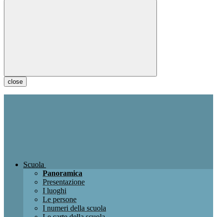
close
Scuola
Panoramica
Presentazione
I luoghi
Le persone
I numeri della scuola
Le carte della scuola