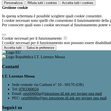
Personalizza
Rifiuta tutti
i cookies
Accetta tutti
i cookies
Gestione cookie
In questa schermata è possibile scegliere quali cookie consentire.
I cookie necessari sono quelli che consentono il funzionamento della pi
Per conoscere quali sono i cookie necessari al funzionamento potete v
Cookie necessari per il funzionamento
I cookie necessari per il funzionamento non possono essere disabilitati.
Accetta tutti
Salva le preferenze
I.T. Lorenzo Mossa
Contatti
I.T. Lorenzo Mossa
Sede centrale via Carboni n° 10 - 09170 (OR)
Tel:
0783360024
Email:
oris00600q@istruzione.it
Link per inviare una mail
PEC:
oris00600q@pec.istruzione.it
Link per inviare una mail
Seguici su