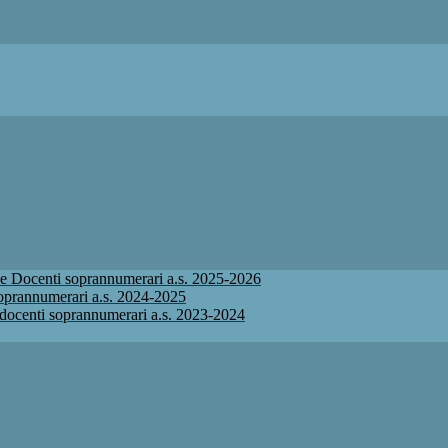
ione Docenti soprannumerari a.s. 2025-2026
 soprannumerari a.s. 2024-2025
ne docenti soprannumerari a.s. 2023-2024