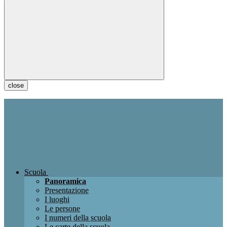
close
Scuola
Panoramica
Presentazione
I luoghi
Le persone
I numeri della scuola
Le carte della scuola