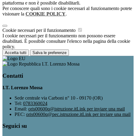
piattaforma e non è possibile disabilitarli.
Per conoscere quali sono i cookie necessari al funzionamento potete
visionare la
COOKIE POLICY
.
Cookie necessari per il funzionamento
I cookie necessari per il funzionamento non possono essere
disabilitati. È possibile consultare l'elenco nella pagina della cookie
policy.
Accetta tutti
Salva le preferenze
I.T. Lorenzo Mossa
Contatti
I.T. Lorenzo Mossa
Sede centrale via Carboni n° 10 - 09170 (OR)
Tel:
0783360024
Email:
oris00600q@istruzione.it
Link per inviare una mail
PEC:
oris00600q@pec.istruzione.it
Link per inviare una mail
Seguici su