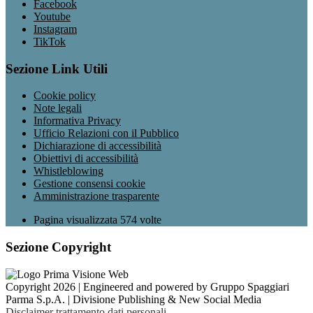
Facebook
Youtube
Instagram
TikTok
Sezione Link Utili
Cookie policy
Note legali
Informativa Privacy
Ufficio Relazioni con il Pubblico
Dichiarazione di accessibilità
Obiettivi di accessibilità
Whistleblowing
Gestione consensi cookie
Amministrazione trasparente
Pagina visualizzata
574
volte
Sezione Copyright
Copyright 2026 | Engineered and powered by Gruppo Spaggiari
Parma S.p.A. | Divisione Publishing & New Social Media
Disclaimer trattamento dati personali