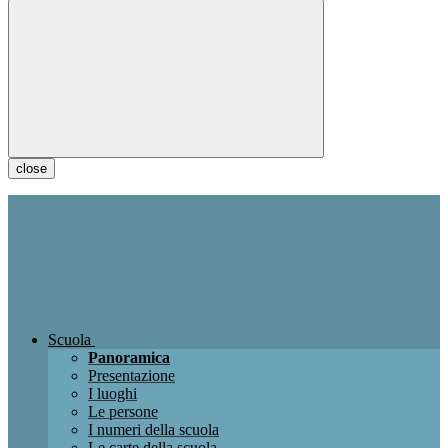
close
Scuola
Panoramica
Presentazione
I luoghi
Le persone
I numeri della scuola
Le carte della scuola