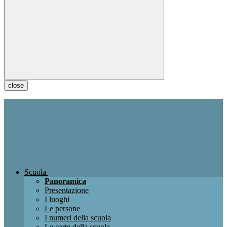
close
Scuola
Panoramica
Presentazione
I luoghi
Le persone
I numeri della scuola
Le carte della scuola