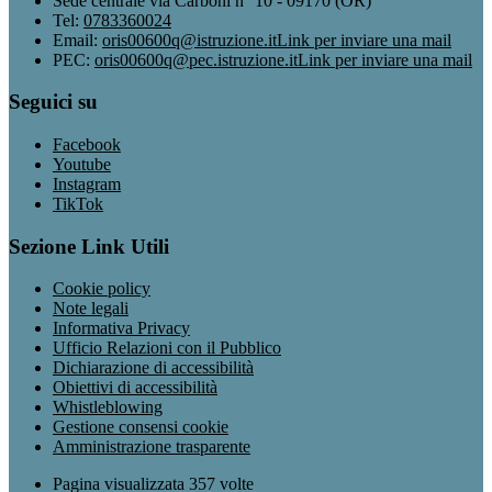
Sede centrale via Carboni n° 10 - 09170 (OR)
Tel:
0783360024
Email:
oris00600q@istruzione.it
Link per inviare una mail
PEC:
oris00600q@pec.istruzione.it
Link per inviare una mail
Seguici su
Facebook
Youtube
Instagram
TikTok
Sezione Link Utili
Cookie policy
Note legali
Informativa Privacy
Ufficio Relazioni con il Pubblico
Dichiarazione di accessibilità
Obiettivi di accessibilità
Whistleblowing
Gestione consensi cookie
Amministrazione trasparente
Pagina visualizzata
357
volte