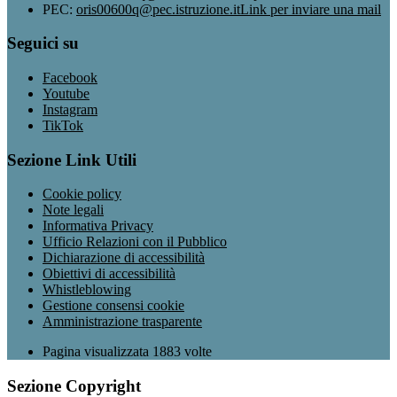
PEC:
oris00600q@pec.istruzione.it
Link per inviare una mail
Seguici su
Facebook
Youtube
Instagram
TikTok
Sezione Link Utili
Cookie policy
Note legali
Informativa Privacy
Ufficio Relazioni con il Pubblico
Dichiarazione di accessibilità
Obiettivi di accessibilità
Whistleblowing
Gestione consensi cookie
Amministrazione trasparente
Pagina visualizzata
1883
volte
Sezione Copyright