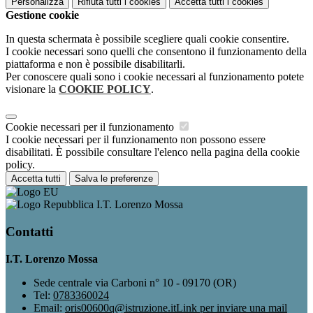
Personalizza
Rifiuta tutti
i cookies
Accetta tutti
i cookies
Gestione cookie
In questa schermata è possibile scegliere quali cookie consentire.
I cookie necessari sono quelli che consentono il funzionamento della
piattaforma e non è possibile disabilitarli.
Per conoscere quali sono i cookie necessari al funzionamento potete
visionare la
COOKIE POLICY
.
Cookie necessari per il funzionamento
I cookie necessari per il funzionamento non possono essere
disabilitati. È possibile consultare l'elenco nella pagina della cookie
policy.
Accetta tutti
Salva le preferenze
I.T. Lorenzo Mossa
Contatti
I.T. Lorenzo Mossa
Sede centrale via Carboni n° 10 - 09170 (OR)
Tel:
0783360024
Email:
oris00600q@istruzione.it
Link per inviare una mail