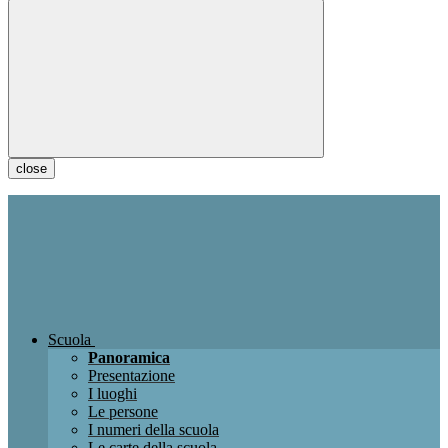
close
Scuola
Panoramica
Presentazione
I luoghi
Le persone
I numeri della scuola
Le carte della scuola