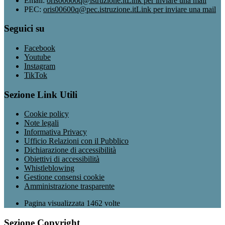
Email:
oris00600q@istruzione.it
Link per inviare una mail
PEC:
oris00600q@pec.istruzione.it
Link per inviare una mail
Seguici su
Facebook
Youtube
Instagram
TikTok
Sezione Link Utili
Cookie policy
Note legali
Informativa Privacy
Ufficio Relazioni con il Pubblico
Dichiarazione di accessibilità
Obiettivi di accessibilità
Whistleblowing
Gestione consensi cookie
Amministrazione trasparente
Pagina visualizzata
1462
volte
Sezione Copyright