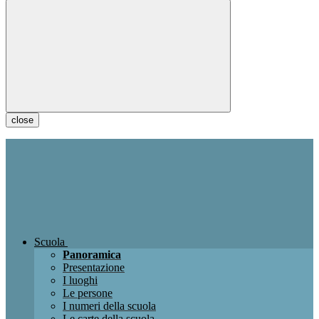
close
Scuola
Panoramica
Presentazione
I luoghi
Le persone
I numeri della scuola
Le carte della scuola