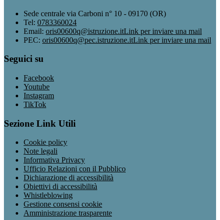
Sede centrale via Carboni n° 10 - 09170 (OR)
Tel:
0783360024
Email:
oris00600q@istruzione.it
Link per inviare una mail
PEC:
oris00600q@pec.istruzione.it
Link per inviare una mail
Seguici su
Facebook
Youtube
Instagram
TikTok
Sezione Link Utili
Cookie policy
Note legali
Informativa Privacy
Ufficio Relazioni con il Pubblico
Dichiarazione di accessibilità
Obiettivi di accessibilità
Whistleblowing
Gestione consensi cookie
Amministrazione trasparente