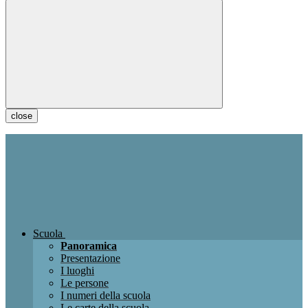
close
Scuola
Panoramica
Presentazione
I luoghi
Le persone
I numeri della scuola
Le carte della scuola