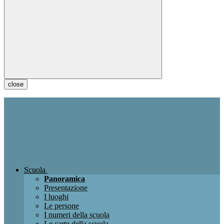
close
Scuola
Panoramica
Presentazione
I luoghi
Le persone
I numeri della scuola
Le carte della scuola