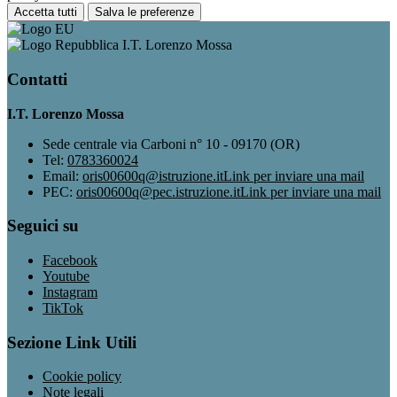
Accetta tutti
Salva le preferenze
I.T. Lorenzo Mossa
Contatti
I.T. Lorenzo Mossa
Sede centrale via Carboni n° 10 - 09170 (OR)
Tel:
0783360024
Email:
oris00600q@istruzione.it
Link per inviare una mail
PEC:
oris00600q@pec.istruzione.it
Link per inviare una mail
Seguici su
Facebook
Youtube
Instagram
TikTok
Sezione Link Utili
Cookie policy
Note legali