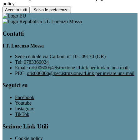
policy.
Accetta tutti
Salva le preferenze
I.T. Lorenzo Mossa
Contatti
I.T. Lorenzo Mossa
Sede centrale via Carboni n° 10 - 09170 (OR)
Tel:
0783360024
Email:
oris00600q@istruzione.it
Link per inviare una mail
PEC:
oris00600q@pec.istruzione.it
Link per inviare una mail
Seguici su
Facebook
Youtube
Instagram
TikTok
Sezione Link Utili
Cookie policy