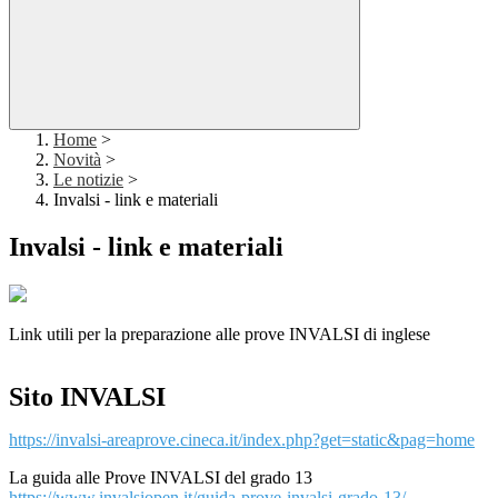
Home
>
Novità
>
Le notizie
>
Invalsi - link e materiali
Invalsi - link e materiali
Link utili per la preparazione alle prove INVALSI di inglese
Sito INVALSI
https://invalsi-areaprove.cineca.it/index.php?get=static&pag=home
La guida alle Prove INVALSI del grado 13
https://www.invalsiopen.it/guida-prove-invalsi-grado-13/