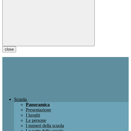
close
Scuola
Panoramica
Presentazione
I luoghi
Le persone
I numeri della scuola
Le carte della scuola