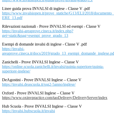
Linee guida prova INVALSI di inglese - Classe V .pdf
https://www.invalsiopen.it/prove_statiche/G13/ELI/2018/documento
ERE_13.pdf
Rilevazioni nazionali - Prove INVALSI ed esempi - Classe V
https://invalsi-areaprove.cineca.it/index.php?
get=static&pag=esempi_prove_grado_13
Esempi di domande invalsi di inglese - Classe V .pdf
https://invalsi-
areaprove.cineca.it/docs/2019/grado_13_esempi_domande_inglese.pd
Zanichelli - Prove INVALSI Inglese – Classe V
https://online.scuola.zanichelli.it/invalsi/quinta-superiore/quinta-
superiore-inglese/
DeAgostini - Prove INVALSI Inglese – Classe V
https://invalsi.deascuola.it/ssg2-5anno/inglese/
Oxford - Prove INVALSI Inglese – Classe V
https://www.oxinvpractice.com/taoDelivery/DeliveryServer/index
Hub Scuola - Prove INVALSI Inglese – Classe V
https://invalsi.hubscuola.it/invalsi