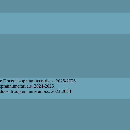
ione Docenti soprannumerari a.s. 2025-2026
 soprannumerari a.s. 2024-2025
ne docenti soprannumerari a.s. 2023-2024