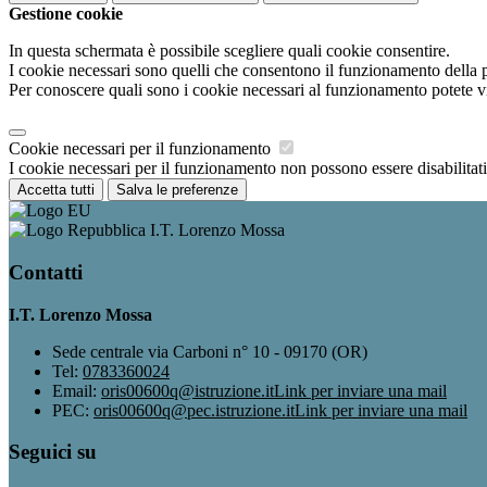
Gestione cookie
In questa schermata è possibile scegliere quali cookie consentire.
I cookie necessari sono quelli che consentono il funzionamento della pi
Per conoscere quali sono i cookie necessari al funzionamento potete v
Cookie necessari per il funzionamento
I cookie necessari per il funzionamento non possono essere disabilitati.
Accetta tutti
Salva le preferenze
I.T. Lorenzo Mossa
Contatti
I.T. Lorenzo Mossa
Sede centrale via Carboni n° 10 - 09170 (OR)
Tel:
0783360024
Email:
oris00600q@istruzione.it
Link per inviare una mail
PEC:
oris00600q@pec.istruzione.it
Link per inviare una mail
Seguici su