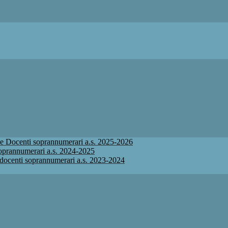
ione Docenti soprannumerari a.s. 2025-2026
 soprannumerari a.s. 2024-2025
ne docenti soprannumerari a.s. 2023-2024