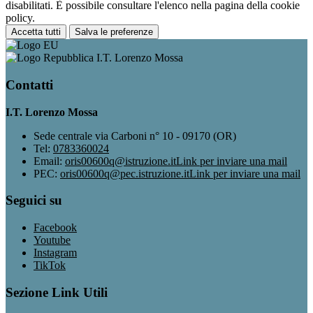
disabilitati. È possibile consultare l'elenco nella pagina della cookie
policy.
Accetta tutti
Salva le preferenze
I.T. Lorenzo Mossa
Contatti
I.T. Lorenzo Mossa
Sede centrale via Carboni n° 10 - 09170 (OR)
Tel:
0783360024
Email:
oris00600q@istruzione.it
Link per inviare una mail
PEC:
oris00600q@pec.istruzione.it
Link per inviare una mail
Seguici su
Facebook
Youtube
Instagram
TikTok
Sezione Link Utili