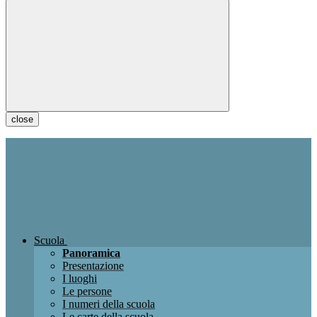
close
Scuola
Panoramica
Presentazione
I luoghi
Le persone
I numeri della scuola
Le carte della scuola