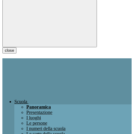
close
Scuola
Panoramica
Presentazione
I luoghi
Le persone
I numeri della scuola
Le carte della scuola