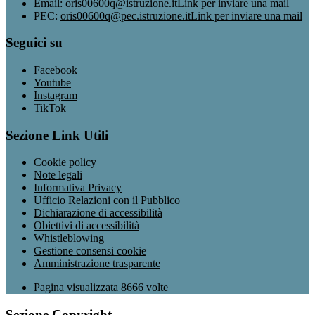
Email:
oris00600q@istruzione.it
Link per inviare una mail
PEC:
oris00600q@pec.istruzione.it
Link per inviare una mail
Seguici su
Facebook
Youtube
Instagram
TikTok
Sezione Link Utili
Cookie policy
Note legali
Informativa Privacy
Ufficio Relazioni con il Pubblico
Dichiarazione di accessibilità
Obiettivi di accessibilità
Whistleblowing
Gestione consensi cookie
Amministrazione trasparente
Pagina visualizzata
8666
volte
Sezione Copyright