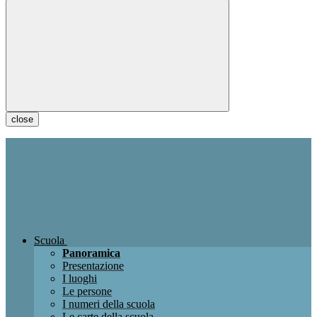
close
Scuola
Panoramica
Presentazione
I luoghi
Le persone
I numeri della scuola
Le carte della scuola