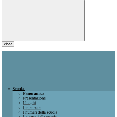
close
Scuola
Panoramica
Presentazione
I luoghi
Le persone
I numeri della scuola
Le carte della scuola