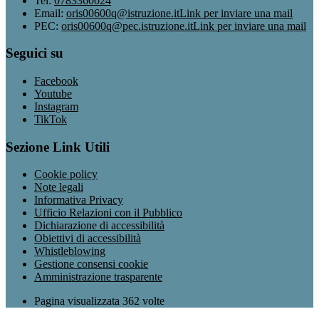
Tel:
0783360024
Email:
oris00600q@istruzione.it
Link per inviare una mail
PEC:
oris00600q@pec.istruzione.it
Link per inviare una mail
Seguici su
Facebook
Youtube
Instagram
TikTok
Sezione Link Utili
Cookie policy
Note legali
Informativa Privacy
Ufficio Relazioni con il Pubblico
Dichiarazione di accessibilità
Obiettivi di accessibilità
Whistleblowing
Gestione consensi cookie
Amministrazione trasparente
Pagina visualizzata
362
volte