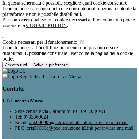
In questa schermata è possibile scegliere quali cookie consentire.
I cookie necessari sono quelli che consentono il funzionamento della
piattaforma e non è possibile disabilitarli.
Per conoscere quali sono i cookie necessari al funzionamento potete
visionare la
COOKIE POLICY
.
Cookie necessari per il funzionamento
I cookie necessari per il funzionamento non possono essere
disabilitati. È possibile consultare l'elenco nella pagina della cookie
policy.
Accetta tutti
Salva le preferenze
I.T. Lorenzo Mossa
Contatti
I.T. Lorenzo Mossa
Sede centrale via Carboni n° 10 - 09170 (OR)
Tel:
0783360024
Email:
oris00600q@istruzione.it
Link per inviare una mail
PEC:
oris00600q@pec.istruzione.it
Link per inviare una mail