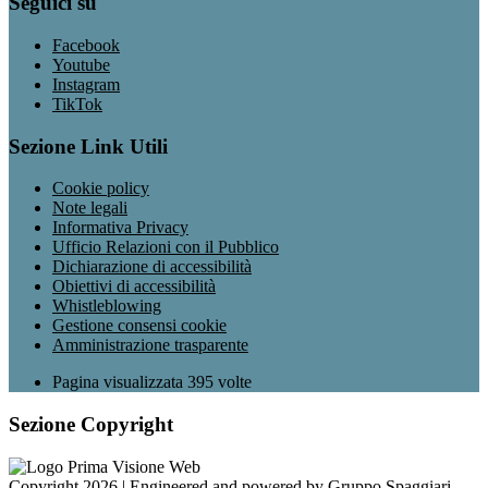
Seguici su
Facebook
Youtube
Instagram
TikTok
Sezione Link Utili
Cookie policy
Note legali
Informativa Privacy
Ufficio Relazioni con il Pubblico
Dichiarazione di accessibilità
Obiettivi di accessibilità
Whistleblowing
Gestione consensi cookie
Amministrazione trasparente
Pagina visualizzata
395
volte
Sezione Copyright
Copyright 2026 | Engineered and powered by Gruppo Spaggiari