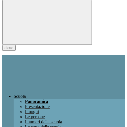
close
Scuola
Panoramica
Presentazione
I luoghi
Le persone
I numeri della scuola
Le carte della scuola