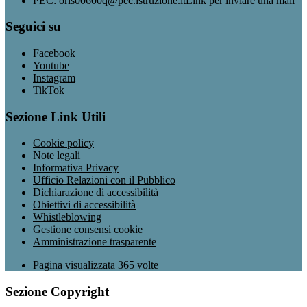
PEC:
oris00600q@pec.istruzione.it
Link per inviare una mail
Seguici su
Facebook
Youtube
Instagram
TikTok
Sezione Link Utili
Cookie policy
Note legali
Informativa Privacy
Ufficio Relazioni con il Pubblico
Dichiarazione di accessibilità
Obiettivi di accessibilità
Whistleblowing
Gestione consensi cookie
Amministrazione trasparente
Pagina visualizzata
365
volte
Sezione Copyright