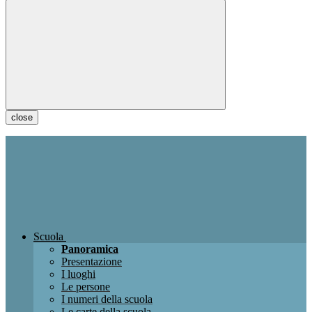
close
Scuola
Panoramica
Presentazione
I luoghi
Le persone
I numeri della scuola
Le carte della scuola