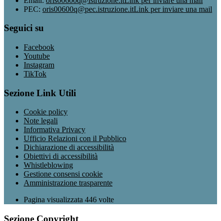
Email:
oris00600q@istruzione.it
Link per inviare una mail
PEC:
oris00600q@pec.istruzione.it
Link per inviare una mail
Seguici su
Facebook
Youtube
Instagram
TikTok
Sezione Link Utili
Cookie policy
Note legali
Informativa Privacy
Ufficio Relazioni con il Pubblico
Dichiarazione di accessibilità
Obiettivi di accessibilità
Whistleblowing
Gestione consensi cookie
Amministrazione trasparente
Pagina visualizzata
446
volte
Sezione Copyright