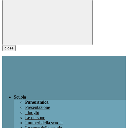
close
Scuola
Panoramica
Presentazione
I luoghi
Le persone
I numeri della scuola
Le carte della scuola