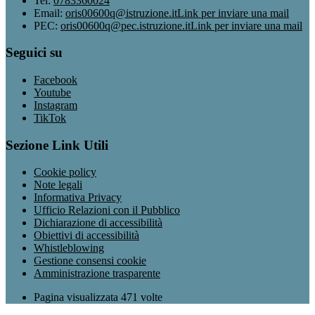
Tel:
0783360024
Email:
oris00600q@istruzione.it
Link per inviare una mail
PEC:
oris00600q@pec.istruzione.it
Link per inviare una mail
Seguici su
Facebook
Youtube
Instagram
TikTok
Sezione Link Utili
Cookie policy
Note legali
Informativa Privacy
Ufficio Relazioni con il Pubblico
Dichiarazione di accessibilità
Obiettivi di accessibilità
Whistleblowing
Gestione consensi cookie
Amministrazione trasparente
Pagina visualizzata
471
volte