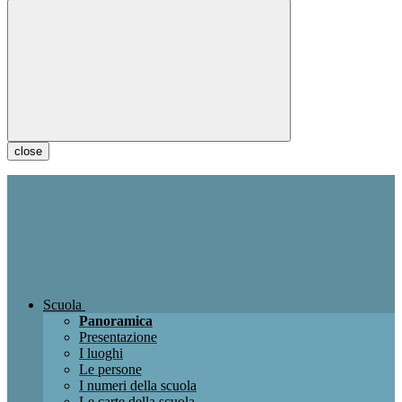
close
Scuola
Panoramica
Presentazione
I luoghi
Le persone
I numeri della scuola
Le carte della scuola