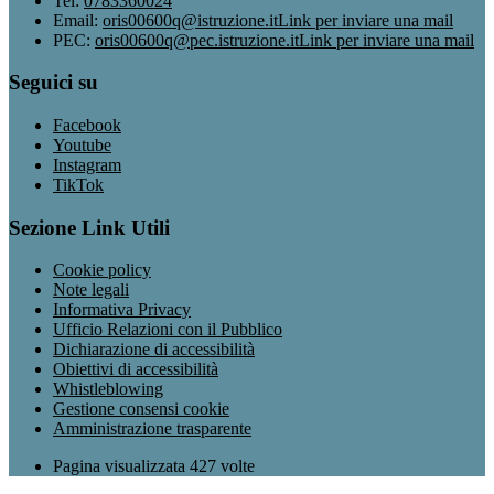
Tel:
0783360024
Email:
oris00600q@istruzione.it
Link per inviare una mail
PEC:
oris00600q@pec.istruzione.it
Link per inviare una mail
Seguici su
Facebook
Youtube
Instagram
TikTok
Sezione Link Utili
Cookie policy
Note legali
Informativa Privacy
Ufficio Relazioni con il Pubblico
Dichiarazione di accessibilità
Obiettivi di accessibilità
Whistleblowing
Gestione consensi cookie
Amministrazione trasparente
Pagina visualizzata
427
volte