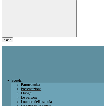
close
Scuola
Panoramica
Presentazione
I luoghi
Le persone
I numeri della scuola
Le carte della scuola